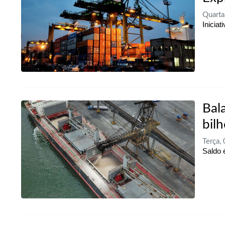
Quart
Inicia
Bal
bil
Terça,
Saldo 