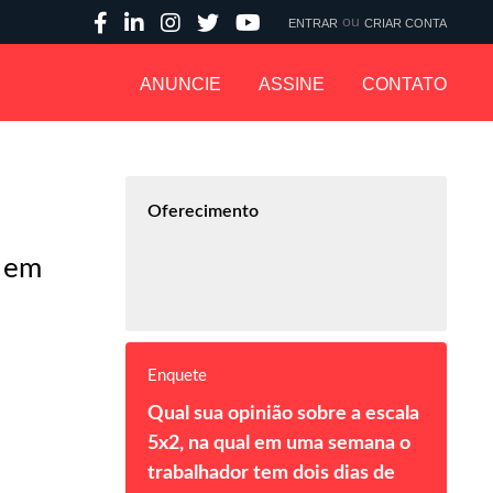
ou
ENTRAR
CRIAR CONTA
ANUNCIE
ASSINE
CONTATO
Oferecimento
% em
Enquete
Qual sua opinião sobre a escala
5x2, na qual em uma semana o
trabalhador tem dois dias de