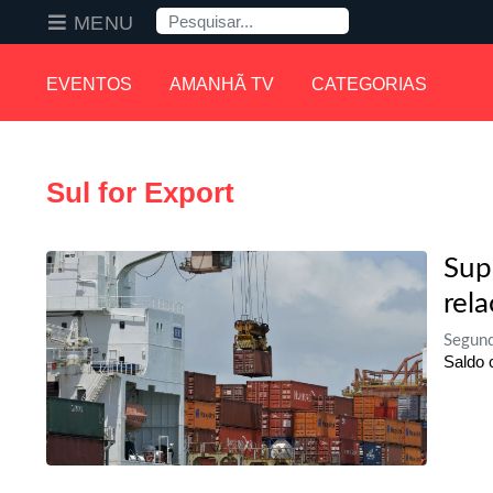
Pesquisa
MENU
EVENTOS
AMANHÃ TV
CATEGORIAS
Sul for Export
Sup
rel
Segund
Saldo 