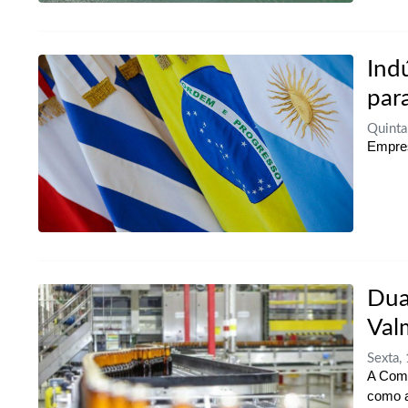
Ind
par
Quint
Empres
Dua
Val
Sexta
A Come
como a