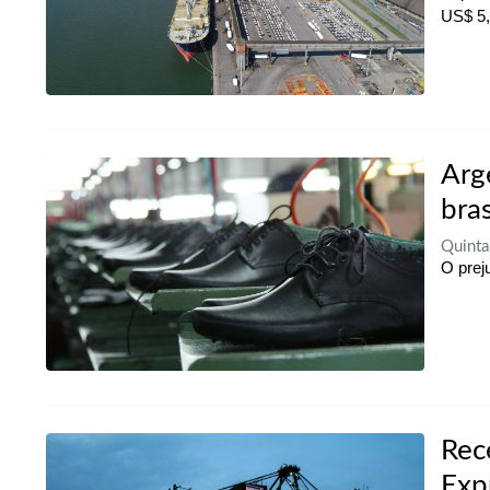
US$ 5,
Arg
bras
Quint
O prej
Rec
Exp