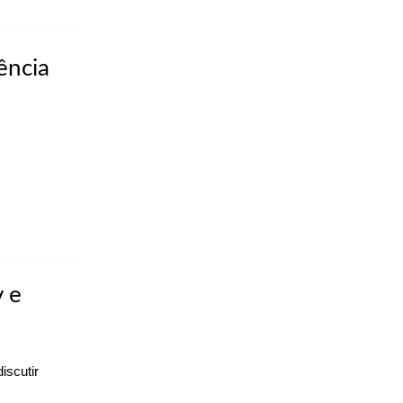
ência
 e
iscutir