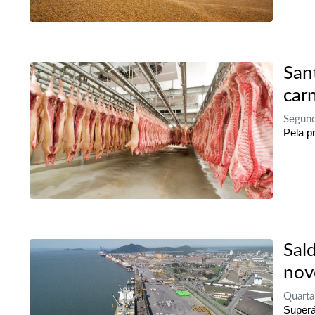
San
car
Segun
Pela p
Sal
nov
Quart
Superá