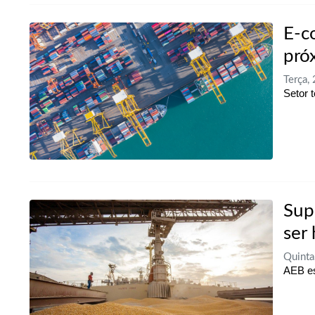
E-c
pró
Terça,
Setor 
Sup
ser 
Quint
AEB es