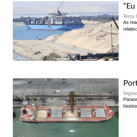
“Eu
Terça,
As rea
relati
Por
Segun
Parana
históri