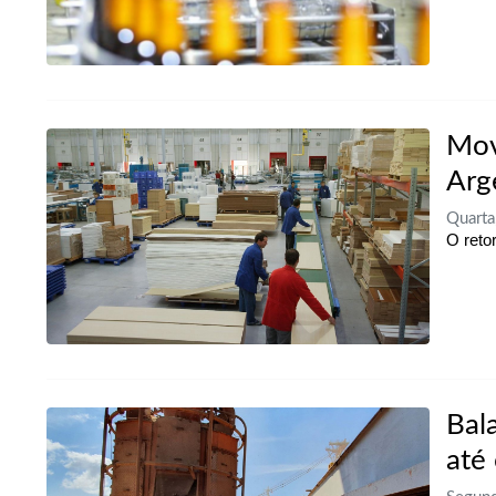
Mov
Arg
Quart
O reto
Bal
até