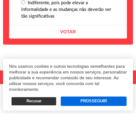
Indiferente, pois pode elevar a
informalidade e as mudanças não deverão ser
tão significativas
Nós usamos cookies e outras tecnologias semelhantes para
melhorar a sua experiência em nossos serviços, personalizar
publicidade e recomendar conteúdo de seu interesse. Ao
utilizar nossos serviços, você concorda com tal
monitoramento.
© 2020 Revista Amanhã.
Todos os direitos reservados.
Desenvolvido por
Recusar
PROSSEGUIR
Termos e Políticas de Uso
Privacidade