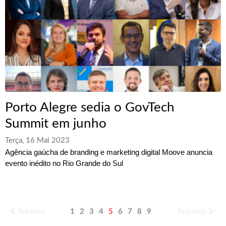
Porto Alegre sedia o GovTech
Summit em junho
Terça, 16 Mai 2023
Agência gaúcha de branding e marketing digital Moove anuncia
evento inédito no Rio Grande do Sul
Anterior
1
2
3
4
5
6
7
8
9
Próximo