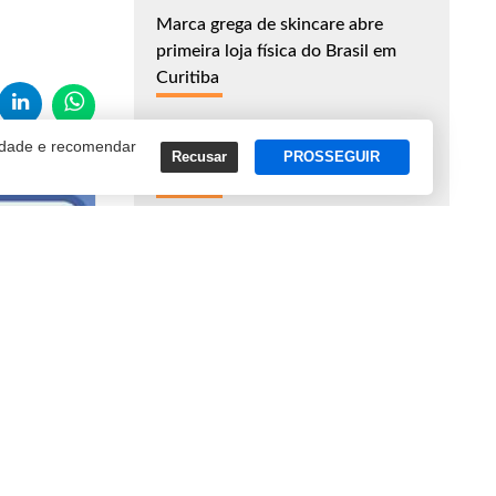
Marca grega de skincare abre
primeira loja física do Brasil em
Curitiba
cidade e recomendar
John Deere anuncia produção de
Recusar
PROSSEGUIR
componentes eletrônicos no Brasil
Leve Saúde chega a Curitiba com
investimento de R$ 5 milhões
ASSINE NOSSA NEWSLETTER