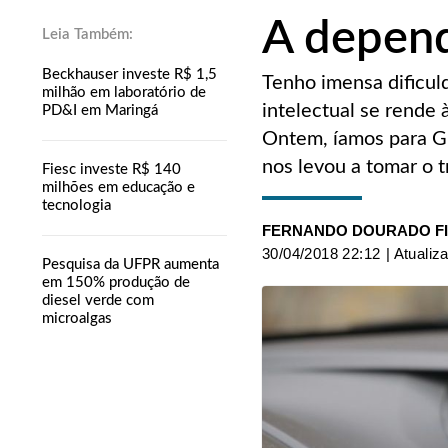
A depen
Beckhauser investe R$ 1,5
Tenho imensa dificul
milhão em laboratório de
intelectual se rende 
PD&I em Maringá
Ontem, íamos para Gu
nos levou a tomar o tr
Fiesc investe R$ 140
milhões em educação e
tecnologia
FERNANDO DOURADO F
30/04/2018 22:12
| Atualiz
Pesquisa da UFPR aumenta
em 150% produção de
diesel verde com
microalgas