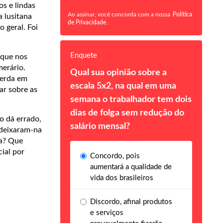
os e lindas
Ao assinar, você concorda com a nossa
Política
 lusitana
de Privacidade
.
 geral. Foi
Enquete
 que nos
merário.
Qual sua opinião sobre a
uerda em
escala 5x2, na qual em uma
ar sobre as
semana o trabalhador tem dois
dias de folga sem redução do
o dá errado,
salário mensal?
 deixaram-na
da? Que
cial por
Concordo, pois
aumentará a qualidade de
vida dos brasileiros
Discordo, afinal produtos
e serviços