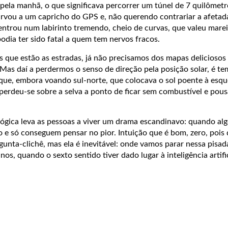
 pela manhã, o que significava percorrer um túnel de 7 quilômetr
urvou a um capricho do GPS e, não querendo contrariar a afetada
ntrou num labirinto tremendo, cheio de curvas, que valeu mareio
odia ter sido fatal a quem tem nervos fracos.
s que estão as estradas, já não precisamos dos mapas deliciosos
Mas daí a perdermos o senso de direção pela posição solar, é te
 que, embora voando sul-norte, que colocava o sol poente à esq
perdeu-se sobre a selva a ponto de ficar sem combustível e pous
ógica leva as pessoas a viver um drama escandinavo: quando alg
 e só conseguem pensar no pior. Intuição que é bom, zero, pois
gunta-clichê, mas ela é inevitável: onde vamos parar nessa pisa
s, quando o sexto sentido tiver dado lugar à inteligência artifi