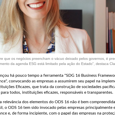
re que os negócios preencham o vácuo deixado pelos governos, é pre
mento da agenda ESG está limitado pela ação do Estado”, destaca Cl
nçou há pouco tempo a ferramenta "SDG 16 Business Framework
nce", convocando as empresas a assumirem seu papel na imple
tituições Eficazes, que trata da construção de sociedades pacífic
a para todos, instituições eficazes, responsáveis e transparentes.
 a relevância dos elementos do ODS 16 não é bem compreendida
sil, o ODS 16 tem sido invocado pelas empresas principalmente
ce e, de forma incipiente, com o papel das empresas na proteç