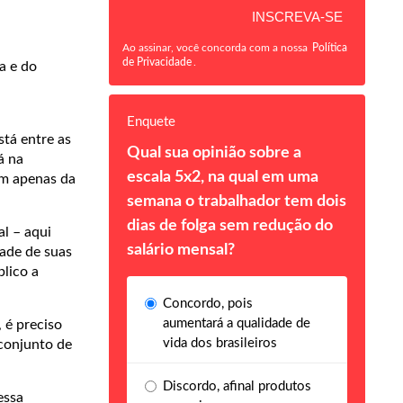
Ao assinar, você concorda com a nossa
Política
de Privacidade
.
a e do
Enquete
tá entre as
Qual sua opinião sobre a
á na
escala 5x2, na qual em uma
em apenas da
semana o trabalhador tem dois
dias de folga sem redução do
l – aqui
salário mensal?
dade de suas
lico a
Concordo, pois
aumentará a qualidade de
 é preciso
vida dos brasileiros
conjunto de
Discordo, afinal produtos
essa