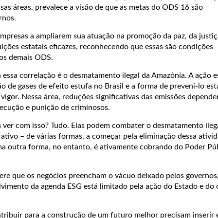
ssas áreas, prevalece a visão de que as metas do ODS 16 são
rnos.
presas a ampliarem sua atuação na promoção da paz, da justiç
uições estatais eficazes, reconhecendo que essas são condições
 os demais ODS.
essa correlação é o desmatamento ilegal da Amazônia. A ação es
o de gases de efeito estufa no Brasil e a forma de preveni-lo est
 vigor. Nessa área, reduções significativas das emissões depend
ecução e punição de criminosos.
a ver com isso? Tudo. Elas podem combater o desmatamento ilega
tivo – de várias formas, a começar pela eliminação dessa ativi
a outra forma, no entanto, é ativamente cobrando do Poder Púb
ere que os negócios preencham o vácuo deixado pelos governos,
vimento da agenda ESG está limitado pela ação do Estado e do 
ribuir para a construção de um futuro melhor precisam inserir 