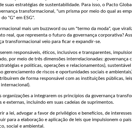
 suas estratégias de sustentabilidade. Para isso, o Pacto Globa
vernança transformacional, "um prisma por meio do qual as em
 do "G" em ESG".
ormacional mais um buzzword ou um "termo da moda", que viraliz
o real, que representa o futuro da governança corporativa? A
a transformacional veio para ficar e expandir-se.
serem responsáveis, éticos, inclusivos e transparentes, impuls
o, por meio de três dimensões interrelacionadas: governança 
 estratégias e políticas, operações e relacionamentos), sustentável 
o gerenciamento de riscos e oportunidades sociais e ambientais)
ntribuírem de forma responsável com as instituições públicas, lei
 internacional).
s organizações a integrarem os princípios da governança transf
s e externas, incluindo em suas cadeias de suprimentos.
r a lei, advogar a favor de privilégios e benefícios, de interesses
buir para a elaboração e aplicação de leis que impulsionem o país
, social e ambiental.