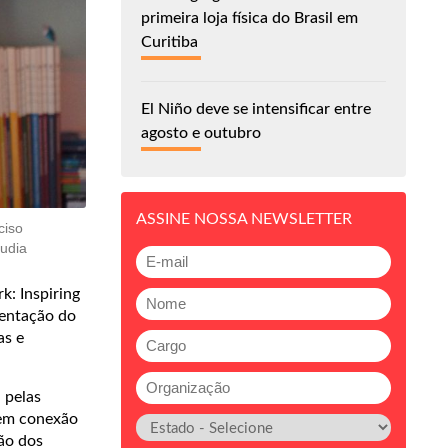
primeira loja física do Brasil em
Curitiba
El Niño deve se intensificar entre
agosto e outubro
ASSINE NOSSA NEWSLETTER
ciso
audia
: Inspiring
mentação do
as e
 pelas
 em conexão
ão dos