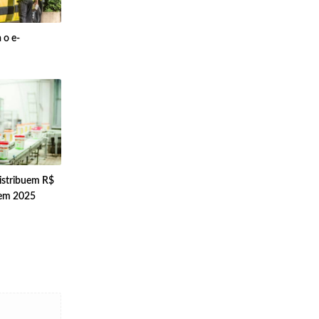
 o e-
istribuem R$
 em 2025