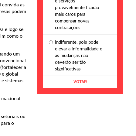
e serviços
l convida as
provavelmente ficarão
presas podem
mais caros para
compensar novas
contratações
a e logo se
ssim como o
Indiferente, pois pode
elevar a informalidade e
ionando um
as mudanças não
convencional
deverão ser tão
(fortalecer a
significativas
 e global
s e sistemas
ormacional
 setoriais ou
 para o