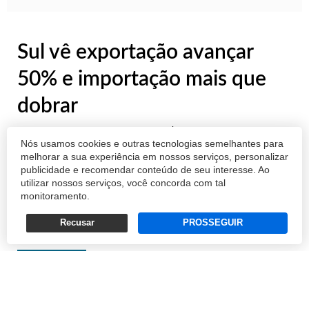
Sul vê exportação avançar
50% e importação mais que
dobrar
A região Sul exportou US$ 7,1 bilhões até
Nós usamos cookies e outras tecnologias semelhantes para
fevereiro. O valor representa um aumento de
melhorar a sua experiência em nossos serviços, personalizar
publicidade e recomendar conteúdo de seu interesse. Ao
50,3% em relação ao primeiro bimestre de
utilizar nossos serviços, você concorda com tal
2018. Já as importações chegaram a US$ 6,2
monitoramento.
bilhões, mais que o dobro do que igual
Recusar
PROSSEGUIR
intervalo do ano passado (US$ 2,8 bilhões...
REDAÇÃO
07/03/2019 18:01