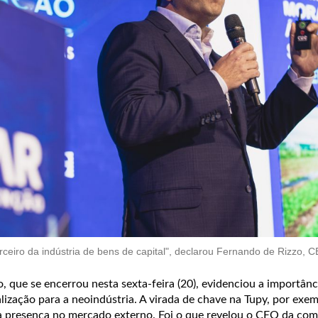
rceiro da indústria de bens de capital", declarou Fernando de Rizzo, 
 que se encerrou nesta sexta-feira (20), evidenciou a importânc
lização para a neoindústria. A virada de chave na Tupy, por exem
a presença no mercado externo. Foi o que revelou o CEO da com