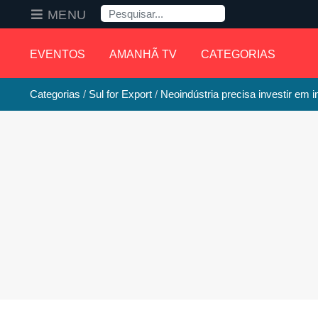
Pesquisa
MENU
EVENTOS
AMANHÃ TV
CATEGORIAS
Categorias
Sul for Export
Neoindústria precisa investir em 