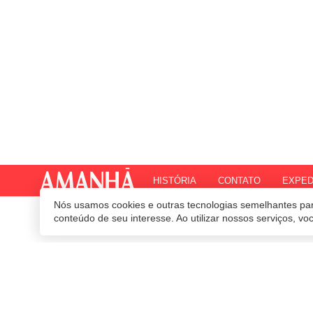
HISTÓRIA
CONTATO
EXPED
Nós usamos cookies e outras tecnologias semelhantes par
© 2020 Revista Amanhã.
Todos os direitos reservados.
Desenvolvido por
conteúdo de seu interesse. Ao utilizar nossos serviços, v