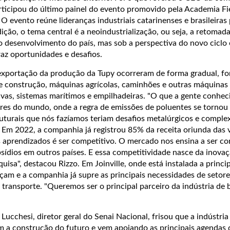
rticipou do último painel do evento promovido pela Academia Fi
 evento reúne lideranças industriais catarinenses e brasileiras 
dição, o tema central é a neoindustrialização, ou seja, a retomad
o desenvolvimento do país, mas sob a perspectiva do novo cicl
az oportunidades e desafios.
 exportação da produção da Tupy ocorreram de forma gradual, f
 construção, máquinas agrícolas, caminhões e outras máquinas
vas, sistemas marítimos e empilhadeiras. "O que a gente conheci
res do mundo, onde a regra de emissões de poluentes se tornou
ruturais que nós fazíamos teriam desafios metalúrgicos e comple
.
Em 2022, a companhia já registrou 85% da receita oriunda das
 aprendizados é ser competitivo. O mercado nos ensina a ser co
sídios em outros países. E essa competitividade nasce da inovaç
uisa", destacou Rizzo. Em Joinville, onde está instalada a princi
nçam e a companhia já supre as principais necessidades de setor
e transporte. "Queremos ser o principal parceiro da indústria de 
Lucchesi, diretor geral do Senai Nacional, frisou que a indústri
 a construção do futuro e vem apoiando as principais agendas d