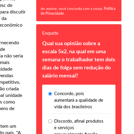
esc de
Ao assinar, você concorda com a nossa
Política
para discutir
de Privacidade
.
a da
o econômico
Enquete
ornecendo
Qual sua opinião sobre a
 de
escala 5x2, na qual em uma
a não seria
semana o trabalhador tem dois
 mais
dias de folga sem redução do
xidade
 vendas
salário mensal?
mpetitivo,
ão criada
Concordo, pois
pal unidade
aumentará a qualidade de
es como
vida dos brasileiros
bens de
Discordo, afinal produtos
a tem um
e serviços
o país. "A