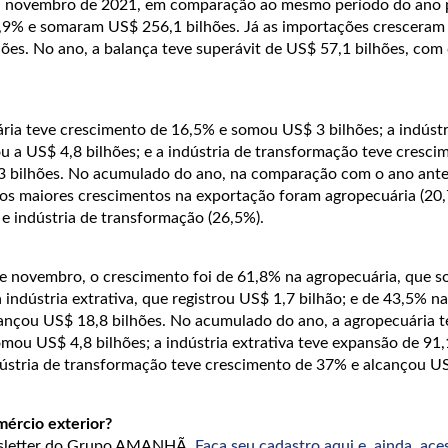
a novembro de 2021, em comparação ao mesmo período do ano 
,9% e somaram US$ 256,1 bilhões. Já as importações cresceram
hões. No ano, a balança teve superávit de US$ 57,1 bilhões, com
ia teve crescimento de 16,5% e somou US$ 3 bilhões; a indústri
u a US$ 4,8 bilhões; e a indústria de transformação teve cresci
 bilhões. No acumulado do ano, na comparação com o ano anter
os maiores crescimentos na exportação foram agropecuária (20,
) e indústria de transformação (26,5%).
e novembro, o crescimento foi de 61,8% na agropecuária, que
 indústria extrativa, que registrou US$ 1,7 bilhão; e de 43,5% na
ançou US$ 18,8 bilhões. No acumulado do ano, a agropecuária t
mou US$ 4,8 bilhões; a indústria extrativa teve expansão de 91
ndústria de transformação teve crescimento de 37% e alcançou U
mércio exterior?
wsletter do Grupo AMANHÃ.
Faça seu cadastro aqui e, ainda, ace