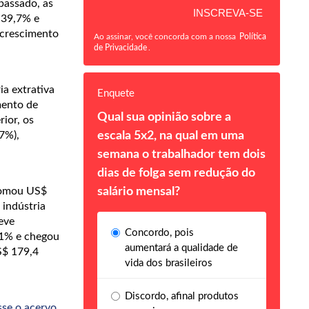
passado, as
 39,7% e
 crescimento
Ao assinar, você concorda com a nossa
Política
de Privacidade
.
a extrativa
Enquete
mento de
Qual sua opinião sobre a
ior, os
7%),
escala 5x2, na qual em uma
semana o trabalhador tem dois
dias de folga sem redução do
 somou US$
salário mensal?
 indústria
eve
Concordo, pois
,1% e chegou
aumentará a qualidade de
S$ 179,4
vida dos brasileiros
Discordo, afinal produtos
sse o acervo