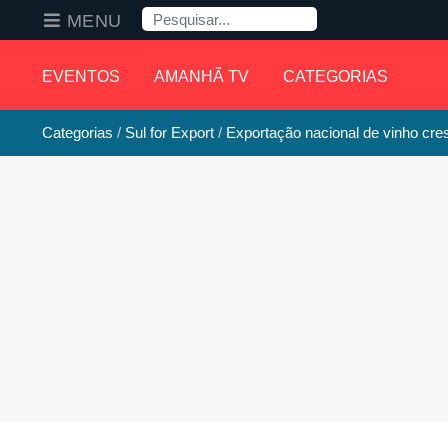
Pesquisa
MENU
EVENTOS
AMANHÃ TV
CATEGORIAS
Categorias
Sul for Export
Exportação nacional de vinho cr