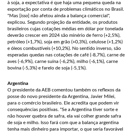
à soja, a expectativa é que haja uma pequena queda na
exportação por conta de problemas climáticos no Brasil.
"Mas [
isso
] não afetou ainda a balança comercial",
explicou. Segundo projeção da entidade, os produtos
brasileiros cujas cotações médias em dólar por tonelada
deverão crescer em 2024 são minério de ferro (+2,5%),
petróleo (+1,7%), soja em grão (+0,3%), celulose (+1,2%)
e óleos combustíveis (+10,2%). No sentido inverso, são
esperadas quedas nas cotações de café (-8,7%), carne de
aves (-6,9%), carne suína (-6,2%), milho (-6,1%), carne
bovina (-5,3%) e farelo de soja (-5,1%).
Argentina
O presidente da AEB comentou também os reflexos da
posse do novo presidente da Argentina, Javier Milei,
para o comércio brasileiro. Ele acredita que podem vir
consequências positivas. "Se a Argentina tiver sorte e
não houver quebra de safra, ela vai colher grande safra
de soja e milho. Isso fará com que a balança argentina
tenha mais dinheiro para importar, o que seria favorável