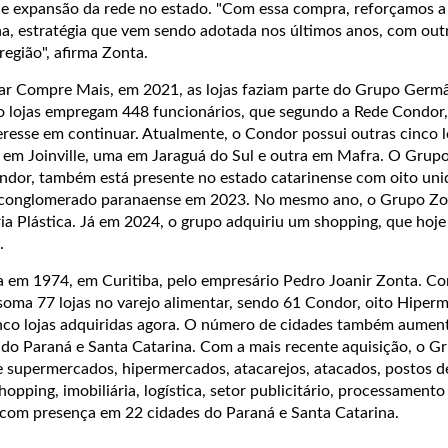
de expansão da rede no estado. "Com essa compra, reforçamos a
a, estratégia que vem sendo adotada nos últimos anos, com out
região", afirma Zonta.
ar Compre Mais, em 2021, as lojas faziam parte do Grupo Germâ
 lojas empregam 448 funcionários, que segundo a Rede Condor,
resse em continuar. Atualmente, o Condor possui outras cinco l
s em Joinville, uma em Jaraguá do Sul e outra em Mafra. O Grup
ndor, também está presente no estado catarinense com oito uni
o conglomerado paranaense em 2023. No mesmo ano, o Grupo Zo
ria Plástica. Já em 2024, o grupo adquiriu um shopping, que hoj
.
 em 1974, em Curitiba, pelo empresário Pedro Joanir Zonta. C
oma 77 lojas no varejo alimentar, sendo 61 Condor, oito Hiperma
inco lojas adquiridas agora. O número de cidades também aume
do Paraná e Santa Catarina. Com a mais recente aquisição, o G
 supermercados, hipermercados, atacarejos, atacados, postos d
hopping, imobiliária, logística, setor publicitário, processamento
, com presença em 22 cidades do Paraná e Santa Catarina.