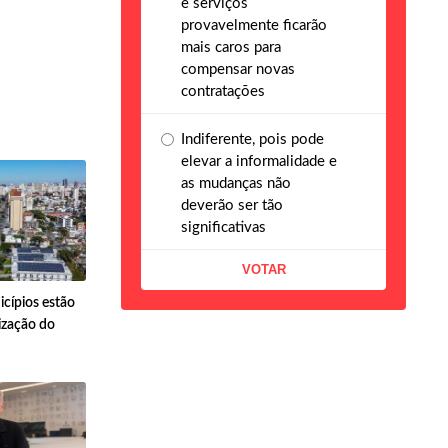
e serviços
provavelmente ficarão
mais caros para
compensar novas
contratações
Indiferente, pois pode
elevar a informalidade e
as mudanças não
deverão ser tão
significativas
cípios estão
ização do