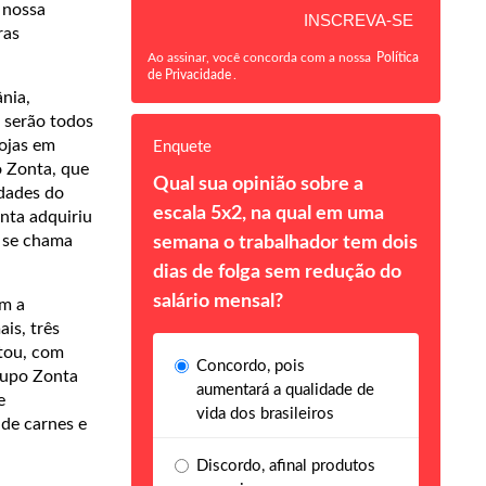
 nossa
ras
Ao assinar, você concorda com a nossa
Política
de Privacidade
.
nia,
 serão todos
ojas em
Enquete
o Zonta, que
Qual sua opinião sobre a
dades do
escala 5x2, na qual em uma
nta adquiriu
e se chama
semana o trabalhador tem dois
dias de folga sem redução do
salário mensal?
om a
is, três
ntou, com
Concordo, pois
rupo Zonta
aumentará a qualidade de
e
vida dos brasileiros
 de carnes e
Discordo, afinal produtos