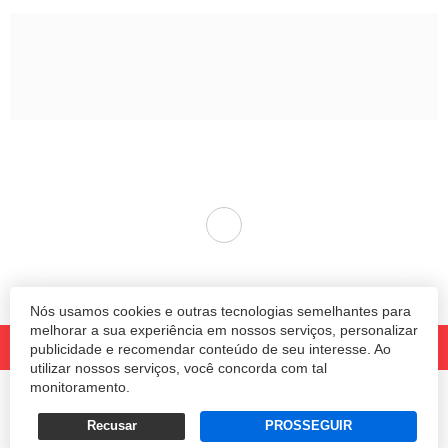
Nós usamos cookies e outras tecnologias semelhantes para
melhorar a sua experiência em nossos serviços, personalizar
publicidade e recomendar conteúdo de seu interesse. Ao
utilizar nossos serviços, você concorda com tal
monitoramento.
© 2020 Revista Amanhã.
Todos os direitos reservados.
Desenvolvido por
Recusar
PROSSEGUIR
Termos e Políticas de Uso
Privacidade