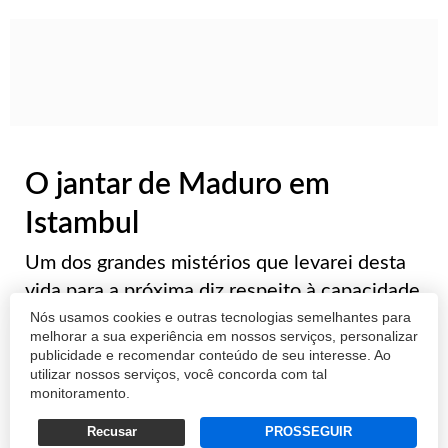
O jantar de Maduro em
Istambul
Um dos grandes mistérios que levarei desta
vida para a próxima diz respeito à capacidade
Nós usamos cookies e outras tecnologias semelhantes para
de sobrevivência de algumas lideranças em
melhorar a sua experiência em nossos serviços, personalizar
meio ao fogo cruzado das piores
publicidade e recomendar conteúdo de seu interesse. Ao
circunstâncias. Tempos houve em que fui
utilizar nossos serviços, você concorda com tal
monitoramento.
capaz de jurar que o presidente Assad, da
Síria...
Recusar
PROSSEGUIR