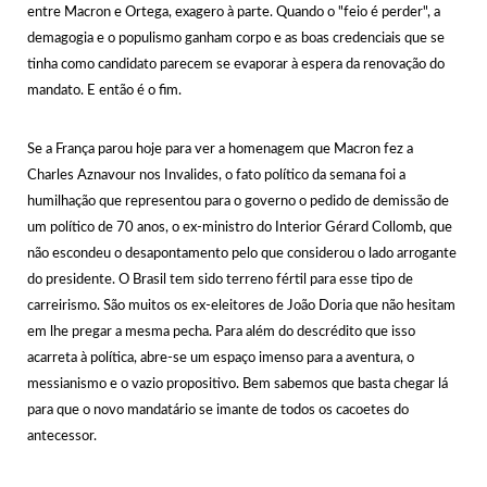
entre Macron e Ortega, exagero à parte. Quando o "feio é perder", a
demagogia e o populismo ganham corpo e as boas credenciais que se
tinha como candidato parecem se evaporar à espera da renovação do
mandato. E então é o fim.
Se a França parou hoje para ver a homenagem que Macron fez a
Charles Aznavour nos Invalides, o fato político da semana foi a
humilhação que representou para o governo o pedido de demissão de
um político de 70 anos, o ex-ministro do Interior Gérard Collomb, que
não escondeu o desapontamento pelo que considerou o lado arrogante
do presidente. O Brasil tem sido terreno fértil para esse tipo de
carreirismo. São muitos os ex-eleitores de João Doria que não hesitam
em lhe pregar a mesma pecha. Para além do descrédito que isso
acarreta à política, abre-se um espaço imenso para a aventura, o
messianismo e o vazio propositivo. Bem sabemos que basta chegar lá
para que o novo mandatário se imante de todos os cacoetes do
antecessor.