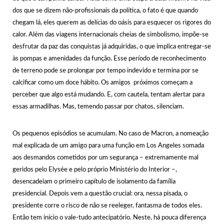
dos que se dizem não-profissionais da política, o fato é que quando
chegam lá, eles querem as delícias do oásis para esquecer os rigores do
calor. Além das viagens internacionais cheias de simbolismo, impõe-se
desfrutar da paz das conquistas já adquiridas, o que implica entregar-se
às pompas e amenidades da função. Esse período de reconhecimento
de terreno pode se prolongar por tempo indevido e termina por se
calcificar como um doce hábito. Os amigos próximos começam a
perceber que algo está mudando. E, com cautela, tentam alertar para
essas armadilhas. Mas, temendo passar por chatos, silenciam.
Os pequenos episódios se acumulam. No caso de Macron, a nomeação
mal explicada de um amigo para uma função em Los Angeles somada
aos desmandos cometidos por um segurança – extremamente mal
geridos pelo Elysée e pelo próprio Ministério do Interior –,
desencadeiam o primeiro capítulo de isolamento da família
presidencial. Depois vem a questão crucial: ora, nessa pisada, o
presidente corre o risco de não se reeleger, fantasma de todos eles.
Então tem início o vale-tudo antecipatório. Neste, há pouca diferença