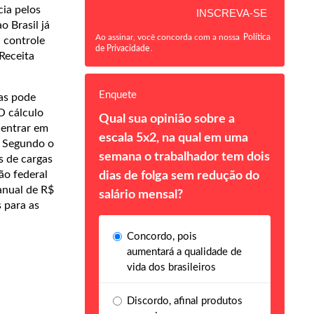
ia pelos
 Brasil já
Ao assinar, você concorda com a nossa
Política
 controle
de Privacidade
.
 Receita
Enquete
as pode
O cálculo
Qual sua opinião sobre a
 entrar em
escala 5x2, na qual em uma
. Segundo o
semana o trabalhador tem dois
s de cargas
ão federal
dias de folga sem redução do
anual de R$
salário mensal?
 para as
Concordo, pois
aumentará a qualidade de
vida dos brasileiros
Discordo, afinal produtos