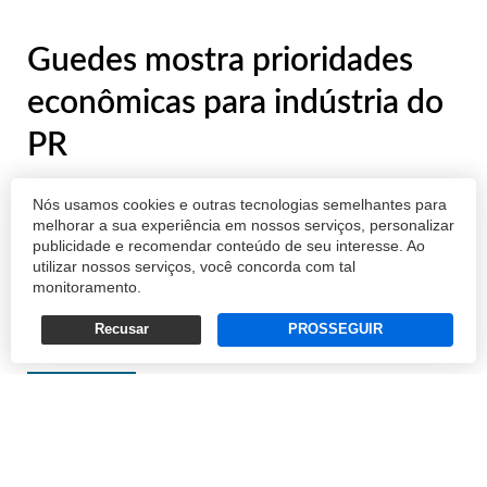
Guedes mostra prioridades
econômicas para indústria do
PR
A diretoria da Federação das Indústrias do
Nós usamos cookies e outras tecnologias semelhantes para
Paraná (Fiep) foi recebida, nesta quarta-feira
melhorar a sua experiência em nossos serviços, personalizar
publicidade e recomendar conteúdo de seu interesse. Ao
(13), em Brasília, pelo ministro da Economia,
utilizar nossos serviços, você concorda com tal
Paulo Guedes. Aos industriais, o ministro
monitoramento.
pediu apoio na mobilização pela Reforma da
Recusar
PROSSEGUIR
Previdência, apresentou os pr...
REDAÇÃO
13/02/2019 18:51