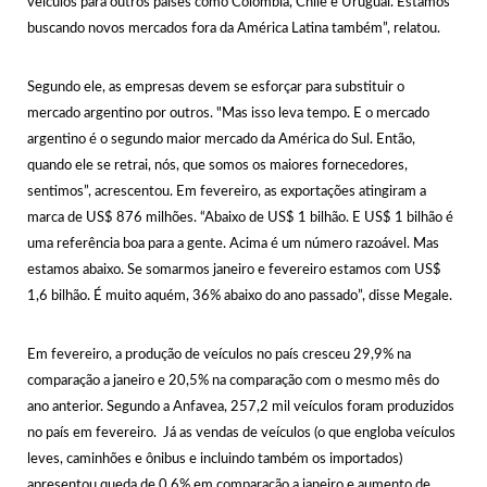
veículos para outros países como Colômbia, Chile e Uruguai. Estamos
buscando novos mercados fora da América Latina também”, relatou.
Segundo ele, as empresas devem se esforçar para substituir o
mercado argentino por outros. "Mas isso leva tempo. E o mercado
argentino é o segundo maior mercado da América do Sul. Então,
quando ele se retrai, nós, que somos os maiores fornecedores,
sentimos”, acrescentou. Em fevereiro, as exportações atingiram a
marca de US$ 876 milhões. “Abaixo de US$ 1 bilhão. E US$ 1 bilhão é
uma referência boa para a gente. Acima é um número razoável. Mas
estamos abaixo. Se somarmos janeiro e fevereiro estamos com US$
1,6 bilhão. É muito aquém, 36% abaixo do ano passado”, disse Megale.
Em fevereiro, a produção de veículos no país cresceu 29,9% na
comparação a janeiro e 20,5% na comparação com o mesmo mês do
ano anterior. Segundo a Anfavea, 257,2 mil veículos foram produzidos
no país em fevereiro. Já as vendas de veículos (o que engloba veículos
leves, caminhões e ônibus e incluindo também os importados)
apresentou queda de 0,6% em comparação a janeiro e aumento de