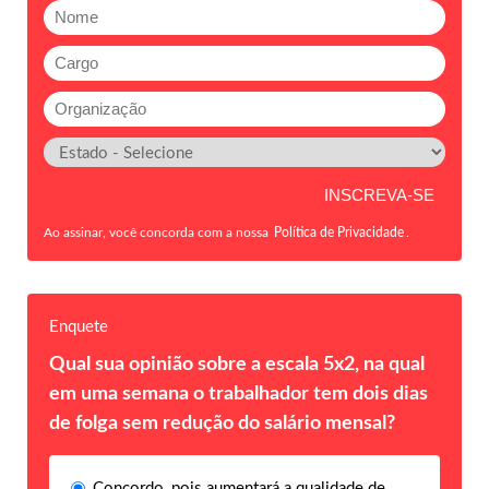
Ao assinar, você concorda com a nossa
Política de Privacidade
.
Enquete
Qual sua opinião sobre a escala 5x2, na qual
em uma semana o trabalhador tem dois dias
de folga sem redução do salário mensal?
Concordo, pois aumentará a qualidade de