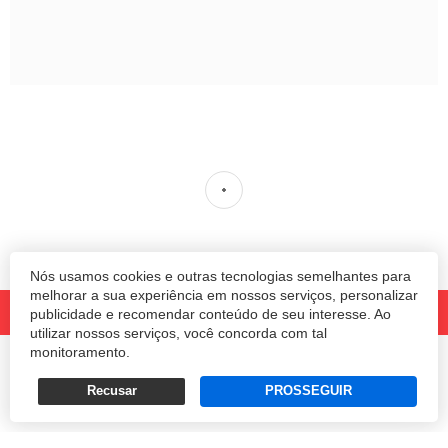
ABII promove eventos para
empresas que estão
implementando a Indústria
4.0
Nós usamos cookies e outras tecnologias semelhantes para
melhorar a sua experiência em nossos serviços, personalizar
Painéis terão como foco agronegócio,
publicidade e recomendar conteúdo de seu interesse. Ao
manufatura, saúde e cidades inteligentes
utilizar nossos serviços, você concorda com tal
monitoramento.
REDAÇÃO
Recusar
PROSSEGUIR
10/08/2020 09:39