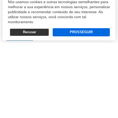
Nós usamos cookies e outras tecnologias semelhantes para
10% na comparação com o mesmo mês do
melhorar a sua experiência em nossos serviços, personalizar
ano anterior, conforme divulgado nesta
publicidade e recomendar conteúdo de seu interesse. Ao
quinta-feira (4) pela Associação Nacional dos
utilizar nossos serviços, você concorda com tal
monitoramento.
Fabricantes de Veículos Automotores
(Anfavea)...
Recusar
PROSSEGUIR
REDAÇÃO
04/04/2019 16:05