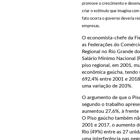
promove o crescimento e desenv
criar o estímulo que imagina com
fato ocorra o governo deveria red
empresas.
O economista-chefe da Fi
as Federações do Comércio 
Regional no Rio Grande do
Salário Mínimo Nacional (
piso regional, em 2001, m
econômica gaúcha, tendo s
692,4% entre 2001 e 2018,
uma variação de 203%.
O argumento de que o Piso
segundo o trabalho aprese
aumentou 27,6%, à frente 
O Piso gaúcho também não 
2001 e 2017, o aumento de
Rio (49%) entre as 27 unid
uma interferência nas nego