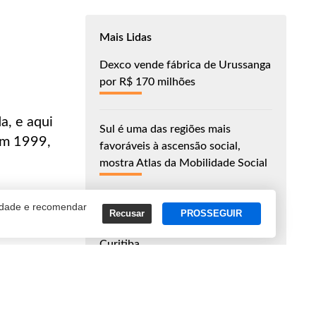
Mais Lidas
Dexco vende fábrica de Urussanga
por R$ 170 milhões
à
a, e aqui
Sul é uma das regiões mais
em 1999,
favoráveis à ascensão social,
mostra Atlas da Mobilidade Social
cidade e recomendar
Marca grega de skincare abre
Recusar
PROSSEGUIR
primeira loja física do Brasil em
Curitiba
El Niño deve se intensificar entre
agosto e outubro