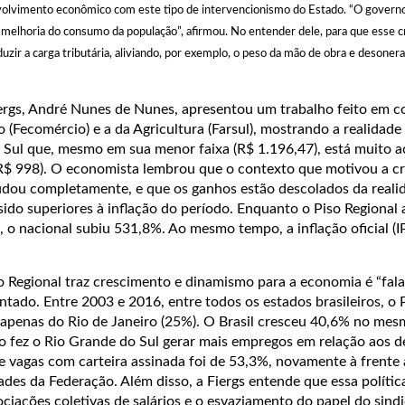
olvimento econômico com este tipo de intervencionismo do Estado. “O govern
 melhoria do consumo da população”, afirmou. No entender dele, para que esse 
uzir a carga tributária, aliviando, por exemplo, o peso da mão de obra e desoner
ergs, André Nunes de Nunes, apresentou um trabalho feito em 
(Fecomércio) e a da Agricultura (Farsul), mostrando a realidade
 Sul que, mesmo em sua menor faixa (R$ 1.196,47), está muito 
R$ 998). O economista lembrou que o contexto que motivou a c
udou completamente, e que os ganhos estão descolados da reali
ido superiores à inflação do período. Enquanto o Piso Regional
 o nacional subiu 531,8%. Ao mesmo tempo, a inflação oficial (I
 Regional traz crescimento e dinamismo para a economia é “fala
ntado. Entre 2003 e 2016, entre todos os estados brasileiros, o
apenas do Rio de Janeiro (25%). O Brasil cresceu 40,6% no mes
fez o Rio Grande do Sul gerar mais empregos em relação aos d
 vagas com carteira assinada foi de 53,3%, novamente à frente
ades da Federação. Além disso, a Fiergs entende que essa polític
ciações coletivas de salários e o esvaziamento do papel do sindi