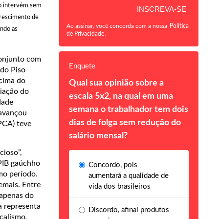
o intervém sem
crescimento de
Ao assinar, você concorda com a nossa
Política
ando as
de Privacidade
.
conjunto com
Enquete
 do Piso
acima do
Qual sua opinião sobre a
riação do
escala 5x2, na qual em uma
dade
semana o trabalhador tem dois
 avançou
dias de folga sem redução do
PCA) teve
salário mensal?
cioso”,
 PIB gaúchho
Concordo, pois
mo período.
aumentará a qualidade de
emais. Entre
vida dos brasileiros
 apenas do
a representa
Discordo, afinal produtos
calismo,