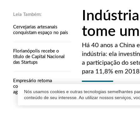
Indústria
tome um 
Cervejarias artesanais
conquistam espaço no país
Há 40 anos a China e
Florianópolis recebe o
indústria: ela inves
título de Capital Nacional
a participação do se
das Startups
para 11,8% em 2018, 
Empresário retoma
confiança na economia em
MILTON POMAR
Nós usamos cookies e outras tecnologias semelhantes par
agosto
conteúdo de seu interesse. Ao utilizar nossos serviços, v
10/05/2019 14:01
| Atualiz