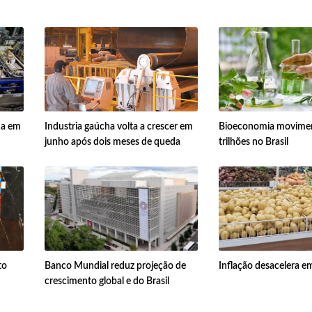
ua em
Industria gaúcha volta a crescer em
Bioeconomia movimen
junho após dois meses de queda
trilhões no Brasil
to
Banco Mundial reduz projeção de
Inflação desacelera e
crescimento global e do Brasil