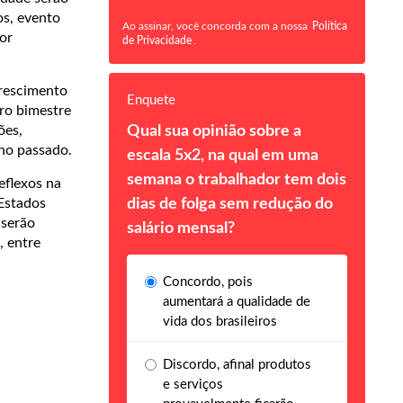
os, evento
Ao assinar, você concorda com a nossa
Política
tor
de Privacidade
.
crescimento
Enquete
ro bimestre
Qual sua opinião sobre a
ões,
no passado.
escala 5x2, na qual em uma
semana o trabalhador tem dois
eflexos na
dias de folga sem redução do
Estados
 serão
salário mensal?
, entre
Concordo, pois
aumentará a qualidade de
vida dos brasileiros
Discordo, afinal produtos
e serviços