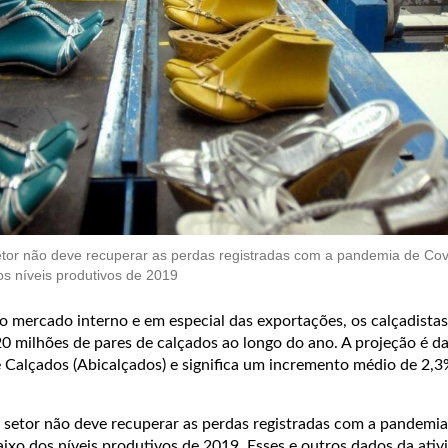
tor não deve recuperar as perdas registradas com a pandemia de Cov
s níveis produtivos de 2019
 mercado interno e em especial das exportações, os calçadistas 
0 milhões de pares de calçados ao longo do ano. A projeção é d
de Calçados (Abicalçados) e significa um incremento médio de 2,
setor não deve recuperar as perdas registradas com a pandemia
ixo dos níveis produtivos de 2019. Esses e outros dados da ativ