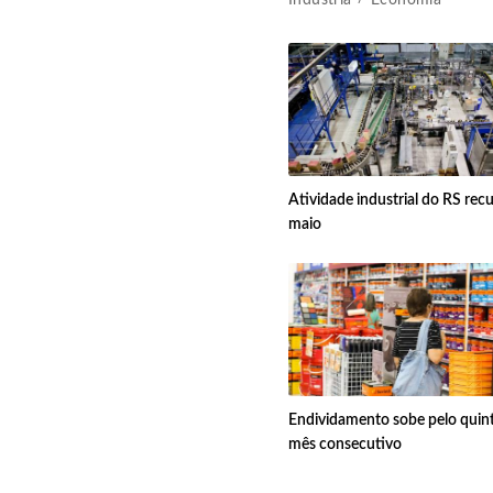
Indústria
Economia
Atividade industrial do RS rec
maio
Endividamento sobe pelo quin
mês consecutivo