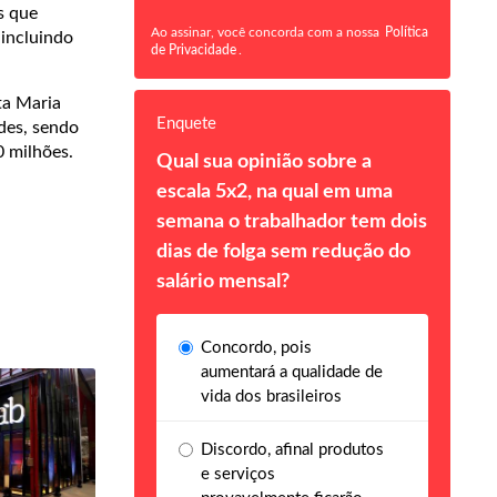
s que
Ao assinar, você concorda com a nossa
Política
 incluindo
de Privacidade
.
ta Maria
Enquete
des, sendo
0 milhões.
Qual sua opinião sobre a
escala 5x2, na qual em uma
semana o trabalhador tem dois
dias de folga sem redução do
salário mensal?
Concordo, pois
aumentará a qualidade de
vida dos brasileiros
Discordo, afinal produtos
e serviços