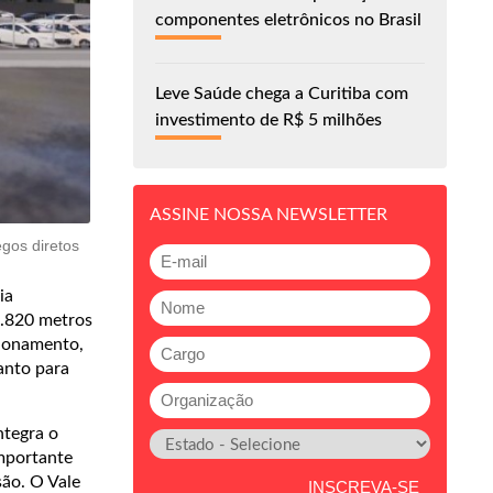
componentes eletrônicos no Brasil
Leve Saúde chega a Curitiba com
investimento de R$ 5 milhões
ASSINE NOSSA NEWSLETTER
gos diretos
ia
7.820 metros
cionamento,
anto para
ntegra o
importante
são. O Vale