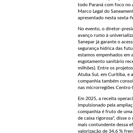
todo Paraná com foco no a
Marco Legal do Saneament
apresentado nesta sexta-fe
No evento, o diretor-pres
avanço rumo à universaliza
Sanepar já garante o aces
segurança hídrica das fut
estamos empenhados em ati
esgotamento sanitário rece
milhões). Entre os projeto
Atuba Sul, em Curitiba, e
companhia também consolid
nas microrregiões Centro-L
Em 2025, a receita operaci
impulsionado pela ampliaçã
companhia é fruto de uma 
de caixa rigorosa", disse o
mais contundente dessa efi
valorização de 34,6 % fre