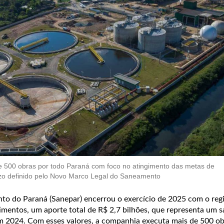
 500 obras por todo Paraná com foco no atingimento das metas de
azo definido pelo Novo Marco Legal do Saneamento
 do Paraná (Sanepar) encerrou o exercício de 2025 com o regi
imentos, um aporte total de R$ 2,7 bilhões, que representa um s
2024. Com esses valores, a companhia executa mais de 500 ob