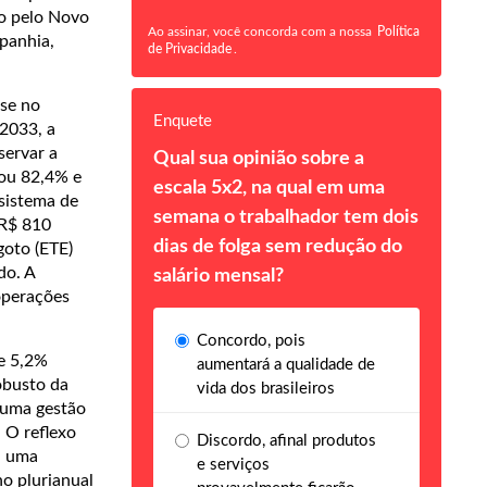
do pelo Novo
Ao assinar, você concorda com a nossa
Política
panhia,
de Privacidade
.
nse no
Enquete
 2033, a
servar a
Qual sua opinião sobre a
çou 82,4% e
escala 5x2, na qual em uma
sistema de
semana o trabalhador tem dois
(R$ 810
dias de folga sem redução do
goto (ETE)
do. A
salário mensal?
operações
Concordo, pois
de 5,2%
aumentará a qualidade de
obusto da
vida dos brasileiros
 uma gestão
. O reflexo
Discordo, afinal produtos
, uma
e serviços
o plurianual