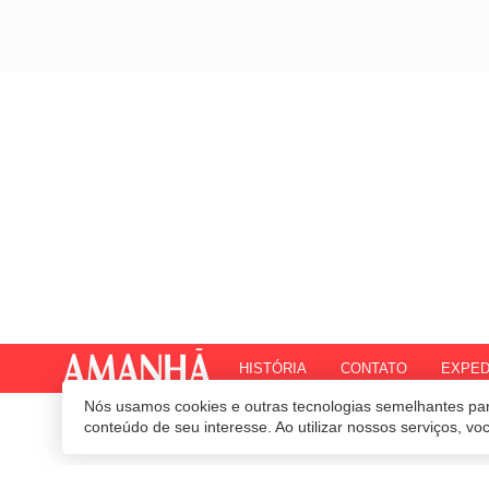
HISTÓRIA
CONTATO
EXPED
Nós usamos cookies e outras tecnologias semelhantes par
© 2020 Revista Amanhã.
Todos os direitos reservados.
Desenvolvido por
conteúdo de seu interesse. Ao utilizar nossos serviços, v