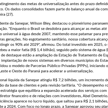
tingimento das metas de universalização antes do prazo defini
o. Os dados consolidados fazem parte do balanço anual da com
ira (27).
idente da Sanepar, Wilson Bley, destacou o pioneirismo paranae
ção. "Enquanto o Brasil se desdobra para alcançar as metas até
so universal à água desde 2007, mantendo esse patamar para pre
uras gerações. No esgotamento sanitário, nossa cobertura alcan
ngir os 90% até 2029", afirmou. Do total investido em 2025, o 
beu a maior fatia (R$ 1,4 bilhão), seguido pelo sistema de água 
s de destaque estão a ampliação da Estação de Tratamento de Es
 a implantação de novos sistemas em diversos municípios do Esta
ou o modelo de Parcerias Público-Privadas (PPPs), iniciando 
este e Oeste do Paraná para acelerar a universalização.
onal líquida da Sanepar atingiu R$ 7,2 bilhões, um incremento 
o da base de clientes e pela revisão tarifária. "O desempenho r
estratégia que equilibra a expansão acelerada dos serviços com
 diretor financeiro e de relações com investidores, Abel Demetrio
ciência aparece no lucro líquido, que saltou para R$ 2,1 bilhões
nte a 2024. Com foco no longo prazo, a Sanepar aprovou seu plan