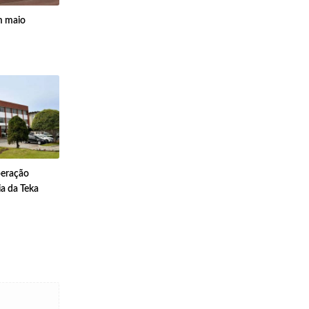
m maio
peração
cia da Teka