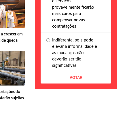
e serviços
provavelmente ficarão
mais caros para
compensar novas
contratações
 a crescer em
Indiferente, pois pode
s de queda
elevar a informalidade e
as mudanças não
deverão ser tão
significativas
ortações do
tarão sujeitas