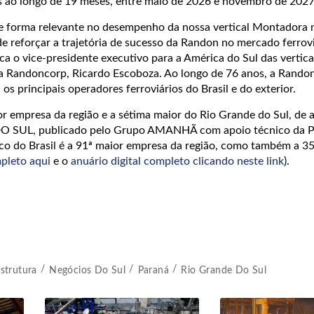
 ao longo de 19 meses, entre maio de 2026 e novembro de 2027
de forma relevante no desempenho da nossa vertical Montadora 
e reforçar a trajetória de sucesso da Randon no mercado ferrovi
aca o vice-presidente executivo para a América do Sul das vertica
a Randoncorp, Ricardo Escoboza.
Ao longo de 76 anos, a Randon
os principais operadores ferroviários do Brasil e do exterior.
r empresa da região e a sétima maior do Rio Grande do Sul, de
O SUL, publicado pelo Grupo AMANHÃ com apoio técnico da P
o do Brasil é a 91ª maior empresa da região, como também a 35
mpleto aqui
e o
anuário digital completo clicando neste link
).
estrutura
Negócios Do Sul
Paraná
Rio Grande Do Sul