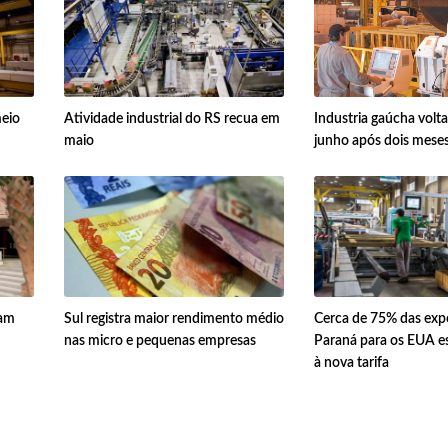
meio
Atividade industrial do RS recua em
Industria gaúcha volta
maio
junho após dois mese
ram
Sul registra maior rendimento médio
Cerca de 75% das exp
nas micro e pequenas empresas
Paraná para os EUA es
à nova tarifa