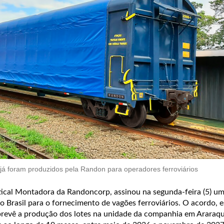
 já foram produzidos pela Randon para operadores ferroviários
ical Montadora da Randoncorp, assinou na segunda-feira (5) um
o Brasil para o fornecimento de vagões ferroviários. O acordo,
prevê a produção dos lotes na unidade da companhia em Araraqu