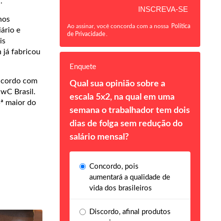
.
nos
Ao assinar, você concorda com a nossa
Política
ário e
de Privacidade
.
is
 já fabricou
Enquete
 acordo com
Qual sua opinião sobre a
wC Brasil.
escala 5x2, na qual em uma
ª maior do
semana o trabalhador tem dois
dias de folga sem redução do
salário mensal?
Concordo, pois
aumentará a qualidade de
vida dos brasileiros
Discordo, afinal produtos