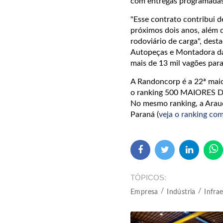
com entregas programadas
"Esse contrato contribui 
próximos dois anos, além d
rodoviário de carga", dest
Autopeças e Montadora d
mais de 13 mil vagões para 
A Randoncorp é a 22ª maio
o ranking 500 MAIORES D
No mesmo ranking, a Arauc
Paraná (
veja o ranking co
TÓPICOS
Empresa
Indústria
Infra