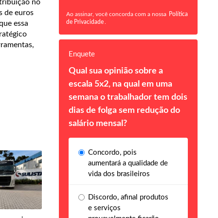
tribuição no
s de euros
Ao assinar, você concorda com a nossa
Política
de Privacidade
.
 que essa
ratégico
rramentas,
Enquete
Qual sua opinião sobre a
escala 5x2, na qual em uma
semana o trabalhador tem dois
dias de folga sem redução do
salário mensal?
Concordo, pois
aumentará a qualidade de
vida dos brasileiros
Discordo, afinal produtos
e serviços