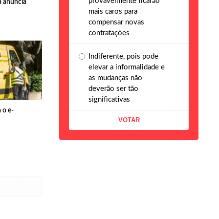
provavelmente ficarão
a anuncia
mais caros para
compensar novas
contratações
Indiferente, pois pode
elevar a informalidade e
as mudanças não
deverão ser tão
significativas
 o e-