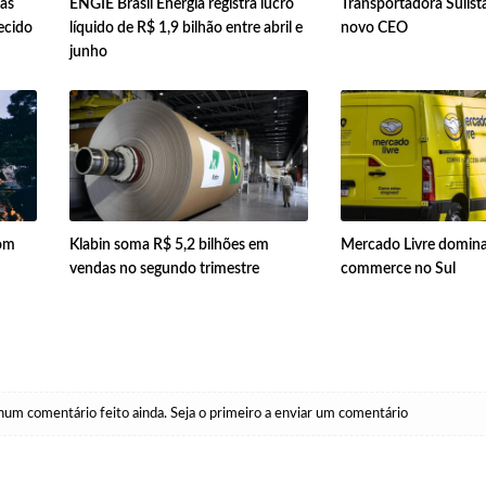
 às
ENGIE Brasil Energia registra lucro
Transportadora Sulist
ecido
líquido de R$ 1,9 bilhão entre abril e
novo CEO
junho
com
Klabin soma R$ 5,2 bilhões em
Mercado Livre domina
vendas no segundo trimestre
commerce no Sul
um comentário feito ainda. Seja o primeiro a enviar um comentário