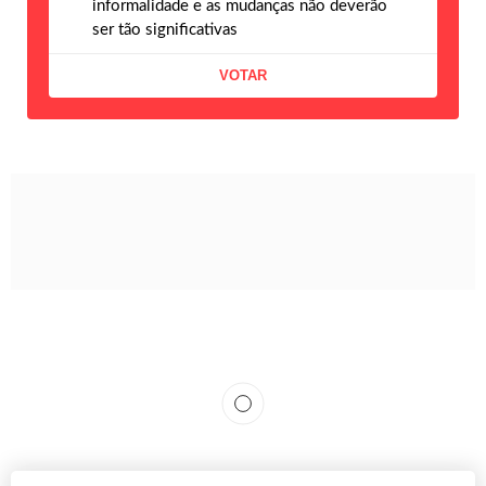
informalidade e as mudanças não deverão
ser tão significativas
Moda, modismo ou
tendência?
A reportagem de Zero Hora foi ao litoral do
Rio Grande do Sul verificar se alguns