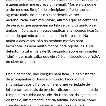
e quem quiser me escreva um e-mail. Mas ele diz que é
assim mesmo. Reação de principiante. Pede que eu
aguente mais uns dias e a experiência vai ser
metabolizada. Para meu alívio, afirmou que as centenas
de pessoas que aparecem na tela se candidatando a ser
amigos, não disparam essas súplicas e tampouco ficarão
sabendo que não as acolhi, quando for o caso. Na
maioria das vezes, não há nenhum motivo para
incorporá-las nem muito menos para rejeitá-las. E eu
detesto matutar mais de 10 segundos sobre um simples
"sim" – por mais saiba que ele só é um descuido do "não",
no dizer do poeta.
D
ecididamente, não cheguei para ficar. Já não está fácil
de acompanhar o Brasil e o mundo. Ficou difícil
sincronizar, aos 57 anos, uma enorme variedade de
interesses, ademais de precisar dispor de um mínimo de
tempo para cuidar da saúde, do trabalho, da agenda de
viagens e, ultimamente, até da família. Pois bem, como
conciliar isso com boletins sobre shows de rock,