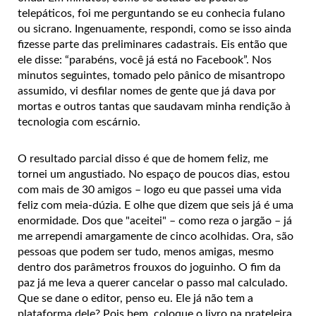
telepáticos, foi me perguntando se eu conhecia fulano
ou sicrano. Ingenuamente, respondi, como se isso ainda
fizesse parte das preliminares cadastrais. Eis então que
ele disse: “parabéns, você já está no Facebook”. Nos
minutos seguintes, tomado pelo pânico de misantropo
assumido, vi desfilar nomes de gente que já dava por
mortas e outros tantas que saudavam minha rendição à
tecnologia com escárnio.
O resultado parcial disso é que de homem feliz, me
tornei um angustiado. No espaço de poucos dias, estou
com mais de 30 amigos – logo eu que passei uma vida
feliz com meia-dúzia. E olhe que dizem que seis já é uma
enormidade. Dos que "aceitei" – como reza o jargão – já
me arrependi amargamente de cinco acolhidas. Ora, são
pessoas que podem ser tudo, menos amigas, mesmo
dentro dos parâmetros frouxos do joguinho. O fim da
paz já me leva a querer cancelar o passo mal calculado.
Que se dane o editor, penso eu. Ele já não tem a
plataforma dele? Pois bem, coloque o livro na prateleira