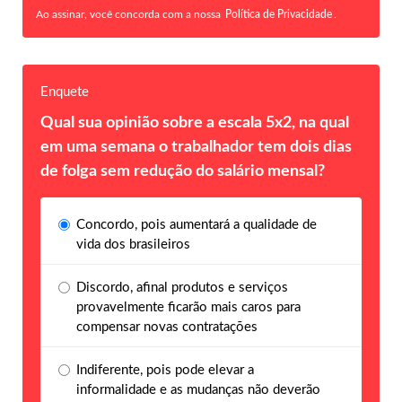
Ao assinar, você concorda com a nossa
Política de Privacidade
.
Enquete
Qual sua opinião sobre a escala 5x2, na qual
em uma semana o trabalhador tem dois dias
de folga sem redução do salário mensal?
Concordo, pois aumentará a qualidade de
vida dos brasileiros
Discordo, afinal produtos e serviços
provavelmente ficarão mais caros para
compensar novas contratações
Indiferente, pois pode elevar a
informalidade e as mudanças não deverão