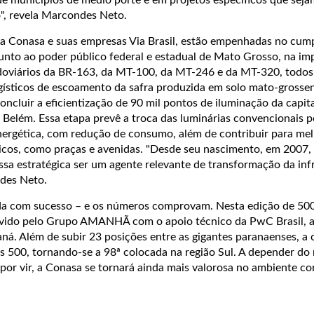
o", revela Marcondes Neto.
 a Conasa e suas empresas Via Brasil, estão empenhadas no cu
junto ao poder público federal e estadual de Mato Grosso, na im
odoviários da BR-163, da MT-100, da MT-246 e da MT-320, todos
gísticos de escoamento da safra produzida em solo mato-grossen
cluir a eficientização de 90 mil pontos de iluminação da capit
 Belém. Essa etapa prevê a troca das luminárias convencionais 
energética, com redução de consumo, além de contribuir para mel
cos, como praças e avenidas. "Desde seu nascimento, em 2007,
a estratégica ser um agente relevante de transformação da inf
ndes Neto.
da com sucesso – e os números comprovam. Nesta edição de 
vido pelo Grupo AMANHÃ com o apoio técnico da PwC Brasil, a
ná. Além de subir 23 posições entre as gigantes paranaenses, a
s 500, tornando-se a 98ª colocada na região Sul. A depender do 
por vir, a Conasa se tornará ainda mais valorosa no ambiente co