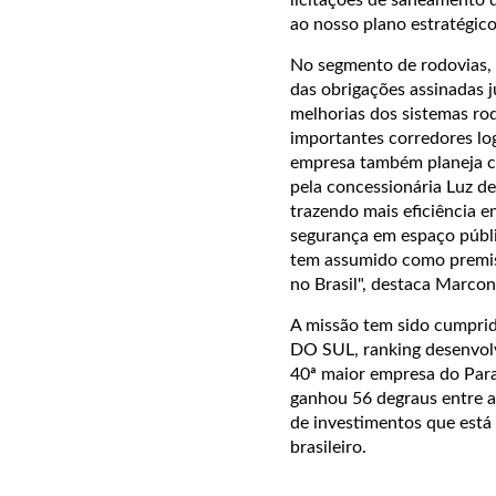
ao nosso plano estratégic
No segmento de rodovias,
das obrigações assinadas 
melhorias dos sistemas r
importantes corredores lo
empresa também planeja con
pela concessionária Luz de
trazendo mais eficiência 
segurança em espaço públi
tem assumido como premiss
no Brasil", destaca Marco
A missão tem sido cumpri
DO SUL, ranking desenvol
40ª maior empresa do Para
ganhou 56 degraus entre a
de investimentos que está 
brasileiro.