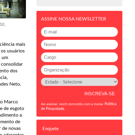
ASSINE NOSSA NEWSLETTER
00,
ciência mais
 os usuários
a um
 consolidar
ento dos
cia,
ndes Neto,
elo Marco
Ao assinar, você concorda com a nossa
Política
e de esgoto
de Privacidade
.
endimento a
tamento de
r de novas
Enquete
am aderentes