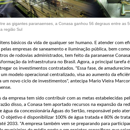
ntre as gigantes paranaenses, a Conasa ganhou 56 degraus entre as 5
a região Sul
 itens básicos da vida de qualquer ser humano. E atender com efi
os pelas empresas de saneamento e iluminação pública, bem como
tros de rodovias administrados, tem feito da paranaense Conas
formação da infraestrutura no Brasil. Agora, a principal tarefa é
tregar os investimentos contratados. "Essa fase, de amadurecim
 um modelo operacional centralizado, visa ao aumento da eficiên
 um novo ciclo de investimentos", antecipa Mario Vieira Marco
nense.
 da empresa tem sido contribuir com as metas estabelecidas p
azão disso, a Conasa tem aportado recursos na expansão da red
de água da concessionária Águas do Sertão, responsável pelo at
 O objetivo é disponibilizar 100% de água tratada e 80% de tra
 até 2033. "A empresa também vem se preparando para participa
de munícipios de médio porte e em projetos específicos que sej