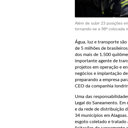
Além de subir 23 posições e
tornando-se a 98ª colocada n
Água, luz e transporte são
de 5 milhões de brasileir
dos mais de 1.500 quilôme
importante agente de trans
projetos em operação e en
negócios e implantação de
preparando a empresa para
CEO da companhia londri
Uma das responsabilidades
Legal do Saneamento. Em r
e da rede de distribuição 
34 municípios em Alagoas.
esgoto coletado e tratado
licitações de saneamento 