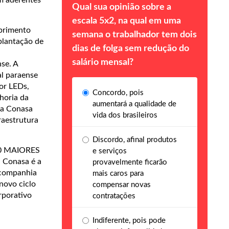
Qual sua opinião sobre a
escala 5x2, na qual em uma
mprimento
semana o trabalhador tem dois
plantação de
dias de folga sem redução do
salário mensal?
se. A
al paraense
por LEDs,
Concordo, pois
horia da
aumentará a qualidade de
 a Conasa
vida dos brasileiros
raestrutura
Discordo, afinal produtos
500 MAIORES
e serviços
 Conasa é a
provavelmente ficarão
 companhia
mais caros para
novo ciclo
compensar novas
rporativo
contratações
Indiferente, pois pode