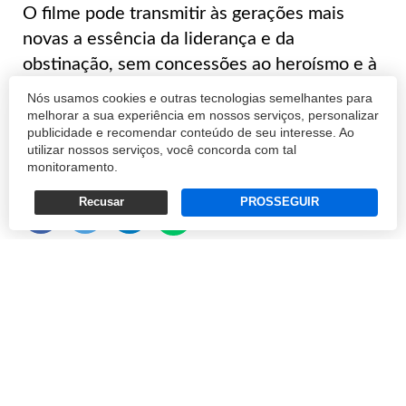
O filme pode transmitir às gerações mais
novas a essência da liderança e da
obstinação, sem concessões ao heroísmo e à
espetacularização
Nós usamos cookies e outras tecnologias semelhantes para
melhorar a sua experiência em nossos serviços, personalizar
publicidade e recomendar conteúdo de seu interesse. Ao
FERNANDO DOURADO FILHO
utilizar nossos serviços, você concorda com tal
monitoramento.
25/01/2024 10:49
Recusar
PROSSEGUIR