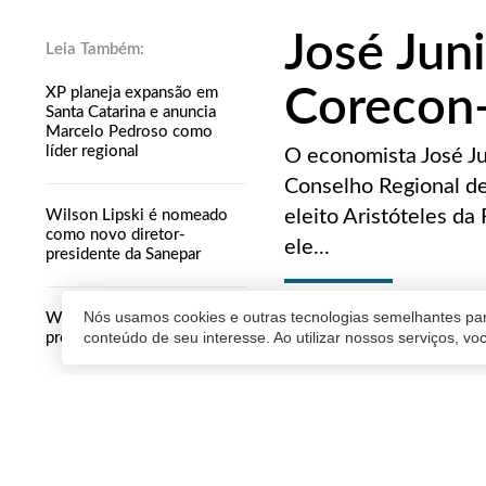
José Jun
Corecon
XP planeja expansão em
Santa Catarina e anuncia
Marcelo Pedroso como
líder regional
O economista José Jun
Conselho Regional de
eleito Aristóteles da 
Wilson Lipski é nomeado
como novo diretor-
ele...
presidente da Sanepar
REDAÇÃO
Nós usamos cookies e outras tecnologias semelhantes par
Wilson Bricio assume
conteúdo de seu interesse. Ao utilizar nossos serviços, v
presidência da Zen
13/01/2020 18:34
| Atualiz