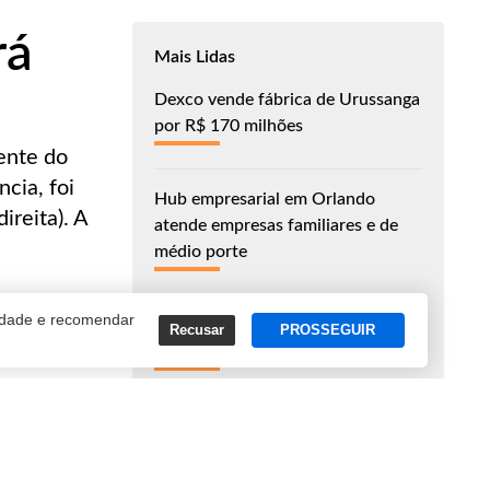
rá
Mais Lidas
Dexco vende fábrica de Urussanga
por R$ 170 milhões
dente do
cia, foi
Hub empresarial em Orlando
ireita). A
atende empresas familiares e de
médio porte
cidade e recomendar
Auge salarial no Brasil ocorre entre
Recusar
PROSSEGUIR
46 e 55 anos
Sul é uma das regiões mais
favoráveis à ascensão social,
mostra Atlas da Mobilidade Social