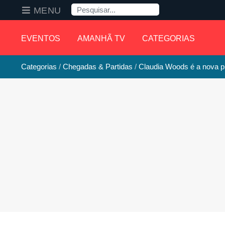
Pesquisa
MENU
EVENTOS
AMANHÃ TV
CATEGORIAS
Categorias
Chegadas & Partidas
Claudia Woods é a nova pr