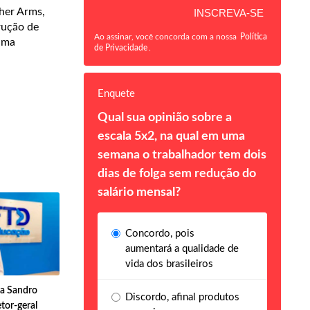
her Arms,
rução de
Ao assinar, você concorda com a nossa
Política
uma
de Privacidade
.
Enquete
Qual sua opinião sobre a
escala 5x2, na qual em uma
semana o trabalhador tem dois
dias de folga sem redução do
salário mensal?
Concordo, pois
aumentará a qualidade de
vida dos brasileiros
a Sandro
Discordo, afinal produtos
tor-geral