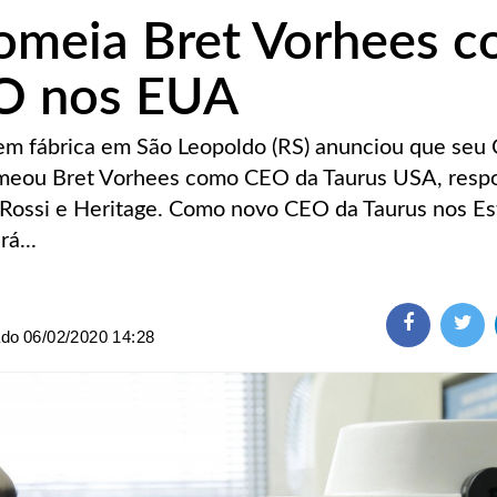
omeia Bret Vorhees 
O nos EUA
 tem fábrica em São Leopoldo (RS) anunciou que seu
meou Bret Vorhees como CEO da Taurus USA, resp
 Rossi e Heritage. Como novo CEO da Taurus nos E
á...
ado
06/02/2020 14:28