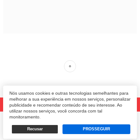
Nós usamos cookies e outras tecnologias semelhantes para
melhorar a sua experiência em nossos serviços, personalizar
publicidade e recomendar conteúdo de seu interesse. Ao
utilizar nossos serviços, você concorda com tal
monitoramento.
© 2020 Revista Amanhã.
Todos os direitos reservados.
Desenvolvido por
Recusar
PROSSEGUIR
Termos e Políticas de Uso
Privacidade