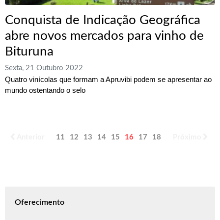
Conquista de Indicação Geográfica
abre novos mercados para vinho de
Bituruna
Sexta, 21 Outubro 2022
Quatro vinícolas que formam a Apruvibi podem se apresentar ao
mundo ostentando o selo
Anterior
11
12
13
14
15
16
17
18
19
Próximo
20
Oferecimento