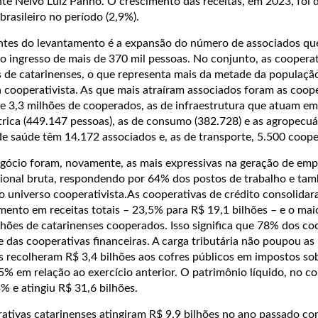
nte Neivo Luiz Panho. O crescimento das receitas, em 2023, foi 
rasileiro no período (2,9%).
ntes do levantamento é a expansão do número de associados qu
 ingresso de mais de 370 mil pessoas. No conjunto, as cooperat
s de catarinenses, o que representa mais da metade da população
 cooperativista. As que mais atraíram associados foram as coop
e 3,3 milhões de cooperados, as de infraestrutura que atuam em
étrica (449.147 pessoas), as de consumo (382.728) e as agropecuá
de saúde têm 14.172 associados e, as de transporte, 5.500 coop
gócio foram, novamente, as mais expressivas na geração de em
acional bruta, respondendo por 64% dos postos de trabalho e ta
do universo cooperativista.As cooperativas de crédito consolida
imento em receitas totais – 23,5% para R$ 19,1 bilhões – e o ma
lhões de catarinenses cooperados. Isso significa que 78% dos c
 das cooperativas financeiras. A carga tributária não poupou as
s recolheram R$ 3,4 bilhões aos cofres públicos em impostos sob
% em relação ao exercício anterior. O patrimônio líquido, no c
% e atingiu R$ 31,6 bilhões.
ativas catarinenses atingiram R$ 9,9 bilhões no ano passado 