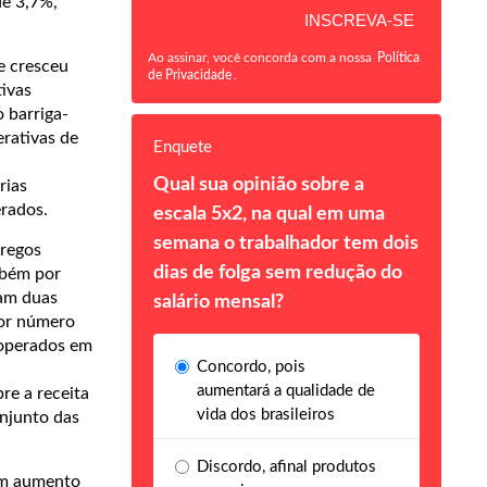
de 3,7%,
Ao assinar, você concorda com a nossa
Política
e cresceu
de Privacidade
.
ivas
 barriga-
erativas de
Enquete
Qual sua opinião sobre a
rias
erados.
escala 5x2, na qual em uma
semana o trabalhador tem dois
pregos
dias de folga sem redução do
mbém por
ram duas
salário mensal?
ior número
ooperados em
Concordo, pois
aumentará a qualidade de
re a receita
vida dos brasileiros
onjunto das
Discordo, afinal produtos
com aumento