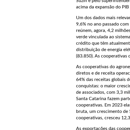
Suzin e pelo superintende
acima da expansão do PIB b
Um dos dados mais releva
9,6% no ano passado com o
reúnem, agora, 4,2 milhõe
verde vinculada ao sistema
crédito que têm atualment
distribuição de energia el
(83.850). As cooperativas 
As cooperativas do agrone
diretos e de receita oper
64% das receitas globais 
conquistas: o maior cresc
de associados, com 3,3 mi
Santa Catarina fazem parte
cooperativas. Em 2023 ela
bruta, um crescimento de 5
cooperativas, cresceu 12,3
As exportações das cooper