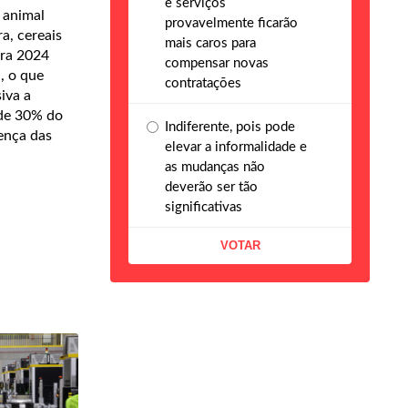
e serviços
 animal
provavelmente ficarão
a, cereais
mais caros para
ara 2024
compensar novas
, o que
contratações
iva a
 de 30% do
Indiferente, pois pode
ença das
elevar a informalidade e
as mudanças não
deverão ser tão
significativas