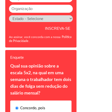
Ao assinar, você concorda com a nossa
Política
de Privacidade
.
Enquete
Qual sua opinião sobre a
escala 5x2, na qual em uma
semana o trabalhador tem dois
dias de folga sem redução do
salário mensal?
Concordo, pois