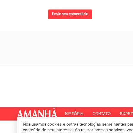
Envie seu comentário
HISTÓRIA
CONTATO
EXPED
Nós usamos cookies e outras tecnologias semelhantes par
© 2020 Revista Amanhã.
Todos os direitos reservados.
Desenvolvido por
conteúdo de seu interesse. Ao utilizar nossos serviços, v