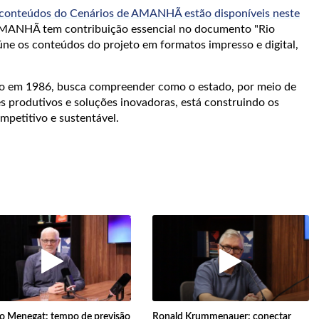
conteúdos do Cenários de AMANHÃ estão disponíveis neste
e AMANHÃ tem contribuição essencial no documento "Rio
úne os conteúdos do projeto em formatos impresso e digital,
o em 1986, busca compreender como o estado, por meio de
res produtivos e soluções inovadoras, está construindo os
ompetitivo e sustentável.
o Menegat: tempo de previsão
Ronald Krummenauer: conectar