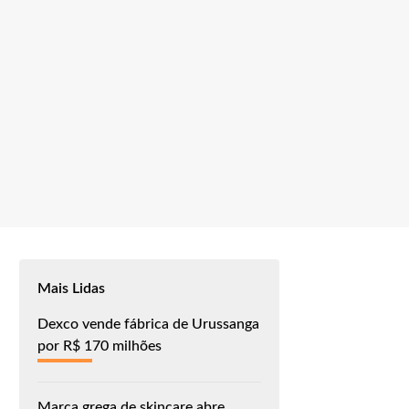
Mais Lidas
Dexco vende fábrica de Urussanga
por R$ 170 milhões
Marca grega de skincare abre