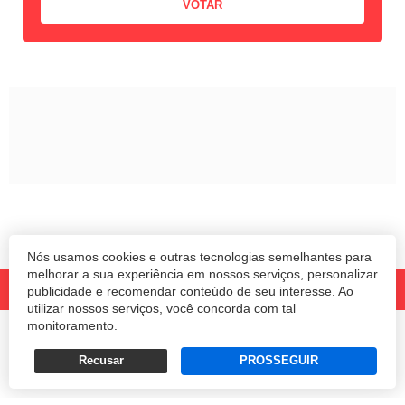
Nós usamos cookies e outras tecnologias semelhantes para
melhorar a sua experiência em nossos serviços, personalizar
publicidade e recomendar conteúdo de seu interesse. Ao
utilizar nossos serviços, você concorda com tal
monitoramento.
© 2020 Revista Amanhã.
Todos os direitos reservados.
Desenvolvido por
Recusar
PROSSEGUIR
Termos e Políticas de Uso
Privacidade