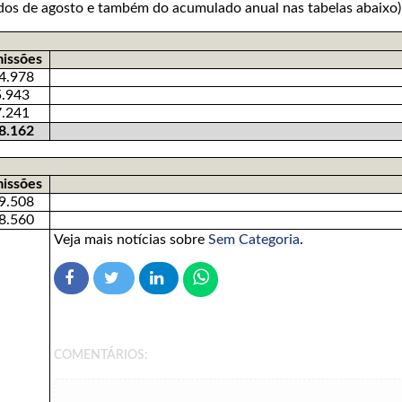
ados de agosto e também do acumulado anual nas tabelas abaixo
issões
4.978
5.943
7.241
8.162
issões
9.508
8.560
Veja mais notícias sobre
Sem Categoria
.
COMENTÁRIOS: