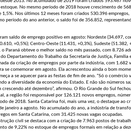
 desde 2013. No acumulado de 2019 foram criados 593.467 nov
 estoque. No mesmo período de 2018 houve crescimento de 56
e 1,5%. Nos últimos 12 meses foram criados 530.396 empregos,
o período do ano anterior, o saldo foi de 356.852, representa
aram saldo de emprego positivo em agosto: Nordeste (34.697, c
10.610, +0,5%); Centro-Oeste (11.431, +0,3%), Sudeste (51.382, 
o, o Paraná obteve o melhor saldo no mês passado, com 8.726 ad
do Departamento do Trabalho da Secretaria de Justiça, Família 
mada da criação de empregos por parte da indústria, com 1.682 
ara se comemorar em agosto. Ela acrescentou ainda o bom mom
meça a se aquecer para as festas de fim de ano. “Só o comércio v
ando a diversidade da economia do Estado. E não são números saz
 crescendo até dezembro”, afirmou. O Rio Grande do Sul fecho
l, a região foi responsável por 126.121 novos empregos, núme
odo de 2018. Santa Catarina foi, mais uma vez, o destaque ao cr
de janeiro a agosto. No acumulado do ano, a indústria de transf
regos em Santa Catarina, com 31.425 novas vagas ocupadas.
rução civil se destaca com a criação de 7.963 postos de trabal
nto de 9,22% no estoque de empregos formais em relação a de