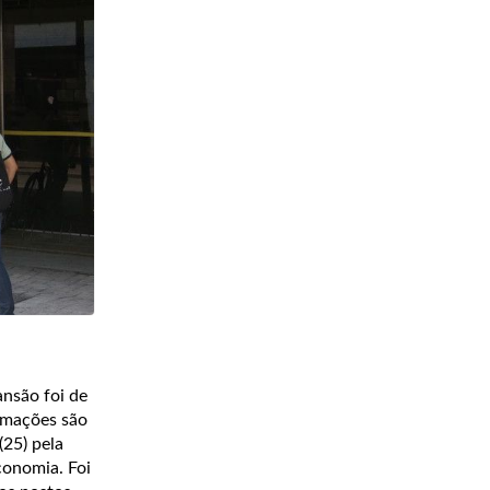
ansão foi de
rmações são
25) pela
conomia. Foi