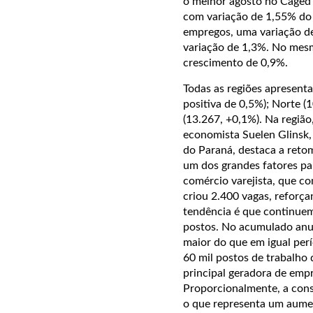
o melhor agosto no Caged
com variação de 1,55% do
empregos, uma variação d
variação de 1,3%. No mesm
crescimento de 0,9%.
Todas as regiões apresent
positiva de 0,5%); Norte (
(13.267, +0,1%). Na regiã
economista Suelen Glinsk, 
do Paraná, destaca a reto
um dos grandes fatores p
comércio varejista, que co
criou 2.400 vagas, reforç
tendência é que continuem
postos. No acumulado anua
maior do que em igual perí
60 mil postos de trabalho 
principal geradora de emp
Proporcionalmente, a const
o que representa um aume