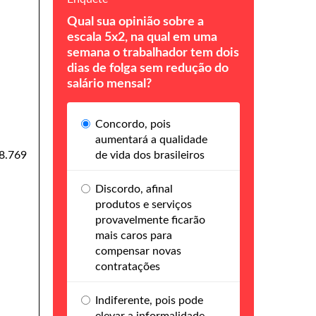
Qual sua opinião sobre a
escala 5x2, na qual em uma
semana o trabalhador tem dois
dias de folga sem redução do
salário mensal?
Concordo, pois
aumentará a qualidade
8.769
de vida dos brasileiros
Discordo, afinal
produtos e serviços
provavelmente ficarão
mais caros para
compensar novas
contratações
Indiferente, pois pode