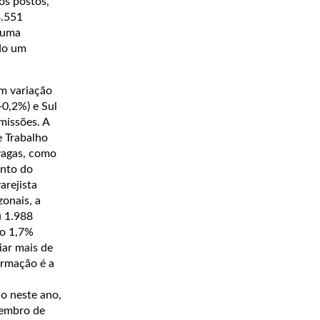
os postos,
8.551
 uma
ndo um
om variação
+0,2%) e Sul
missões. A
e Trabalho
vagas, como
ento do
arejista
onais, a
u 1.988
ro 1,7%
iar mais de
ormação é a
ho neste ano,
zembro de