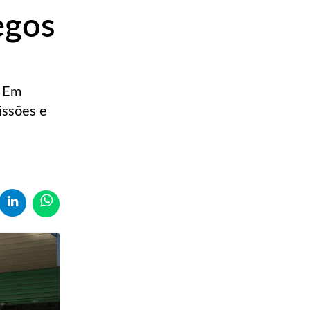
egos
. Em
issões e