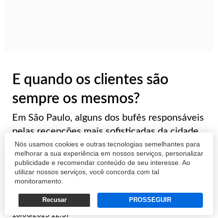
E quando os clientes são
sempre os mesmos?
Em São Paulo, alguns dos bufês responsáveis
pelas recepções mais sofisticadas da cidade
Nós usamos cookies e outras tecnologias semelhantes para
estão com uma novidade: “importam” chefs
melhorar a sua experiência em nossos serviços, personalizar
europeus para comandarem as panelas das
publicidade e recomendar conteúdo de seu interesse. Ao
festas para as quais s&atild...
utilizar nossos serviços, você concorda com tal
monitoramento.
Recusar
PROSSEGUIR
ANDRÉ D'ANGELO
16/06/2015 12:37