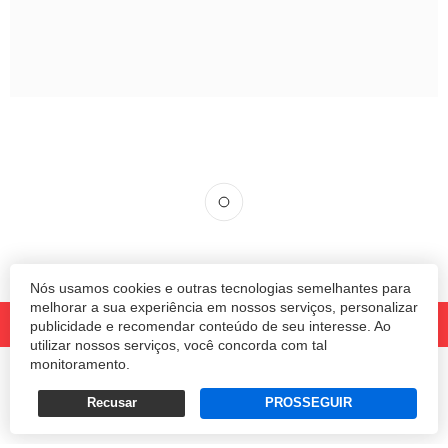
2020: o ano do Zoom
CEO da plataforma de videoconferência
lidera uma trajetória de crescimento
exponencial e mantém otimismo ao olhar
para o pós-pandemia
Nós usamos cookies e outras tecnologias semelhantes para
melhorar a sua experiência em nossos serviços, personalizar
publicidade e recomendar conteúdo de seu interesse. Ao
RAFAEL CODONHO*
utilizar nossos serviços, você concorda com tal
monitoramento.
03/12/2020 18:31
Recusar
PROSSEGUIR