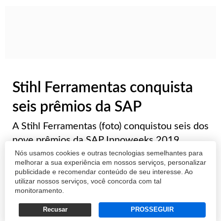
Stihl Ferramentas conquista
seis prêmios da SAP
A Stihl Ferramentas (foto) conquistou seis dos
nove prêmios da SAP Innoweeks 2019,
Nós usamos cookies e outras tecnologias semelhantes para
evento anual de coinovação do SAP Labs
melhorar a sua experiência em nossos serviços, personalizar
focado em apresentar soluções tecnológicas
publicidade e recomendar conteúdo de seu interesse. Ao
inteligentes para resolver desafios de
utilizar nossos serviços, você concorda com tal
monitoramento.
negócios de cinco empresas da América
Latina. ...
Recusar
PROSSEGUIR