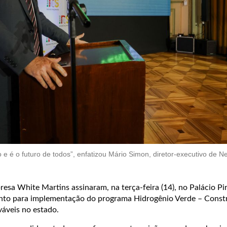
 e é o futuro de todos”, enfatizou Mário Simon, diretor-executivo de N
sa White Martins assinaram, na terça-feira (14), no Palácio Pir
o para implementação do programa Hidrogênio Verde – Constr
váveis no estado.