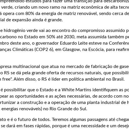
mpreendido estudos para fazer uma transição para descarboniz
 verde, criando um novo ramo na matriz econômica de alta tecno
já opera com 80% da energia de matriz renovável, sendo cerca d
cial de expansão ainda é grande.
 de hidrogênio verde vai ao encontro do compromisso assumido p
e carbono no Estado em 50% até 2030, meta assumida também pe
bro deste ano, o governador Eduardo Leite esteve na Conferênc
ças Climáticas (COP2 6), em Glasgow, na Escócia, para reafir
resa multinacional que atua no mercado de fabricação de gases
no RS se dá pela grande oferta de recursos naturais, que possibil
free". Além disso, o RS é líder em política ambiental no Brasil.
 possibilitar que o Estado e a White Martins identifiquem as po
ear as oportunidades e as ações necessárias, de acordo com no
rtunizar a construção e a operação de uma planta industrial de 
 energias renováveis) no Rio Grande do Sul.
ato e é o futuro de todos. Teremos algumas passagens até chega
o se dará em fases rápidas, porque é uma necessidade e um desej