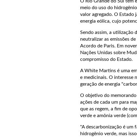
O Rio Grande do Sul tem e
meio do uso do hidrogênio
valor agregado. O Estado 
energia eólica, cujo poten
Sendo assim, a utilização
neutralizar as emissões d
Acordo de Paris. Em novem
Nações Unidas sobre Mudan
compromisso do Estado.
A White Martins é uma emp
e medicinais. O interesse 
geração de energia "carbon 
O objetivo do memorando é
ações de cada um para map
que as regem, a fim de opo
verde e amônia verde (com
"A descarbonização é um f
hidrogênio verde, mas iss