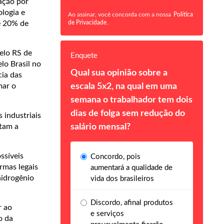
ação por
logia e
Ao assinar, você concorda com a nossa
Política
e 20% de
de Privacidade
.
elo RS de
Enquete
lo Brasil no
Qual sua opinião sobre a
ia das
mar o
escala 5x2, na qual em uma
semana o trabalhador tem dois
dias de folga sem redução do
 industriais
itam a
salário mensal?
ssíveis
Concordo, pois
rmas legais
aumentará a qualidade de
hidrogênio
vida dos brasileiros
Discordo, afinal produtos
r ao
e serviços
o da