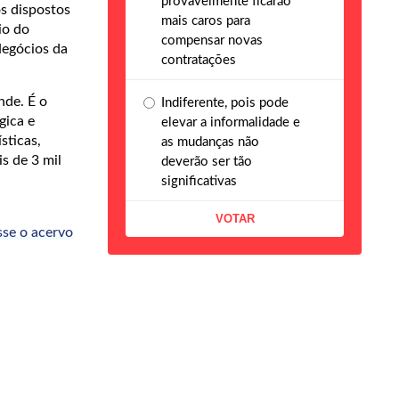
provavelmente ficarão
s dispostos
mais caros para
io do
compensar novas
Negócios da
contratações
nde. É o
Indiferente, pois pode
gica e
elevar a informalidade e
sticas,
as mudanças não
s de 3 mil
deverão ser tão
significativas
sse o acervo