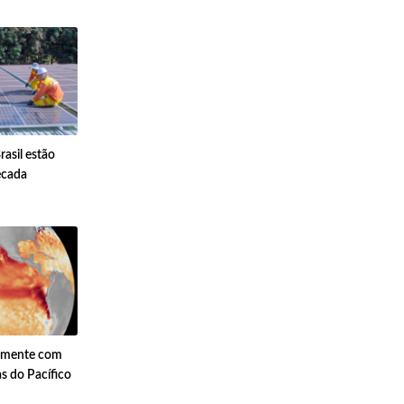
asil estão
écada
almente com
s do Pacífico