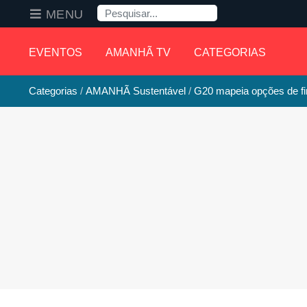
Pesquisa
MENU
EVENTOS
AMANHÃ TV
CATEGORIAS
Categorias
AMANHÃ Sustentável
G20 mapeia opções de fin