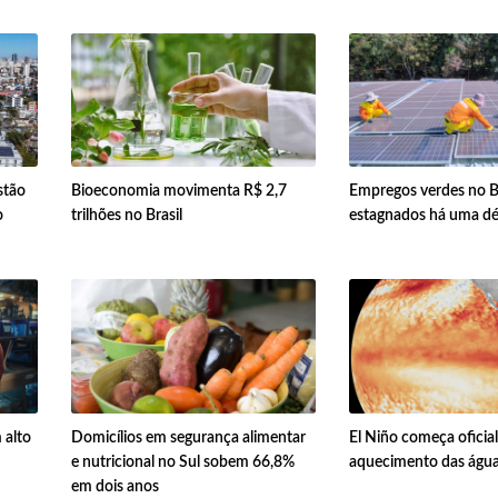
stão
Bioeconomia movimenta R$ 2,7
Empregos verdes no Br
o
trilhões no Brasil
estagnados há uma d
 alto
Domicílios em segurança alimentar
El Niño começa ofici
e nutricional no Sul sobem 66,8%
aquecimento das água
em dois anos