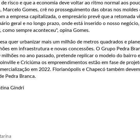
 de risco e que a economia deve voltar ao ritmo normal aos pouc
o, Marcelo Gomes, crê no prosseguimento das obras nos moldes
om a empresa capitalizada, o empresário prevê que a retomada v
rio geral e no longo prazo, onde está inserido o nosso negócio, 
ar, como sempre aconteceu", opina Gomes.
sa quer urbanizar mais um milhão de metros quadrados e planeja
lhões em infraestrutura e novas concessões. O Grupo Pedra Bra
 milhões no ano passado, pretende replicar o modelo do bairro 
Joinville e Criciúma os empreendimentos estão em fase de projet
comercialização em 2022. Florianópolis e Chapecó também deve
de Pedra Branca.
tina Gindri
tarina