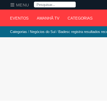
Pesquisa
MENU
EVENTOS
AMANHÃ TV
CATEGORIAS
Categorias
Negócios do Sul
Badesc registra resultados re