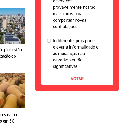
e serviços
provavelmente ficarão
mais caros para
compensar novas
contratações
Indiferente, pois pode
elevar a informalidade e
cípios estão
as mudanças não
ização do
deverão ser tão
significativas
resas cria
o em SC