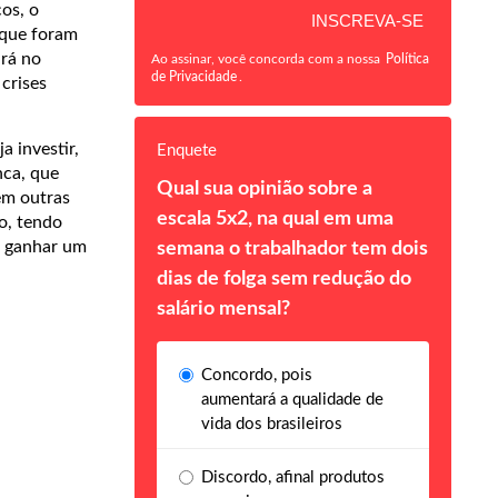
os, o
 que foram
irá no
Ao assinar, você concorda com a nossa
Política
de Privacidade
.
crises
 investir,
Enquete
nca, que
Qual sua opinião sobre a
em outras
escala 5x2, na qual em uma
o, tendo
m ganhar um
semana o trabalhador tem dois
dias de folga sem redução do
salário mensal?
Concordo, pois
aumentará a qualidade de
vida dos brasileiros
Discordo, afinal produtos