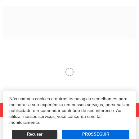
Nós usamos cookies e outras tecnologias semelhantes para
melhorar a sua experiência em nossos serviços, personalizar
publicidade e recomendar conteúdo de seu interesse. Ao
utilizar nossos serviços, você concorda com tal
monitoramento.
© 2020 Revista Amanhã.
Todos os direitos reservados.
Desenvolvido por
Recusar
PROSSEGUIR
Termos e Políticas de Uso
Privacidade