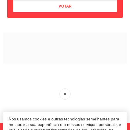
Região Sul movimentou US$
5,8 bilhões em fusões em
2019
O ano de 2019 terminou com recorde de
Nós usamos cookies e outras tecnologias semelhantes para
fusões e aquisições envolvendo empresas
melhorar a sua experiência em nossos serviços, personalizar
publicidade e recomendar conteúdo de seu interesse. Ao