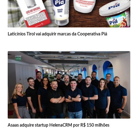
Laticínios Tirol vai adquirir marcas da Cooperativa Piá
Asaas adquire startup HelenaCRM por R$ 150 milhões