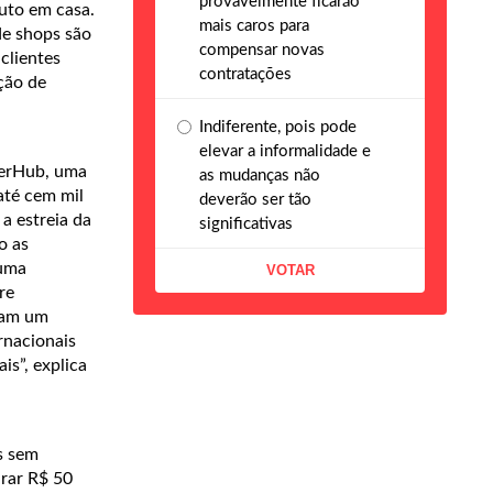
provavelmente ficarão
duto em casa.
mais caros para
de shops são
compensar novas
clientes
contratações
ção de
Indiferente, pois pode
elevar a informalidade e
ferHub, uma
as mudanças não
até cem mil
deverão ser tão
a estreia da
significativas
o as
 uma
re
ham um
rnacionais
s”, explica
s sem
urar R$ 50