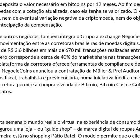
deposita o valor necessário em bitcoins por 12 meses. Ao fim de
edas com a cotação atualizada, caso ela tenha se valorizado. O 
, nem de eventual variação negativa da criptomoeda, nem do ob
ntecipação da compensação.
e outros negócios, também integra o Grupo a exchange Negocie
ovimentação entre as corretoras brasileiras de moedas digitais.
e R$ 3,6 bilhões em mais de 670 mil transações realizadas entre
ero corresponde a cerca de 40% do market share nas transaçõe
 plataforma da corretora oferece ferramentas de compliance e d
 NegocieCoins anunciou a contratação da Müller & Prei Auditor
s fiscal, trabalhista e previdenciária, numa iniciativa inédita em 
retora permite a compra e venda de Bitcoin, Bitcoin Cash e Gold
matos.
sta semana o mundo real e o virtual na experiência de consumo d
gurou uma loja – ou “guide shop” – da marca digital de roupas A
imeira está no shopping Pátio Batel. O modelo permite que o cli