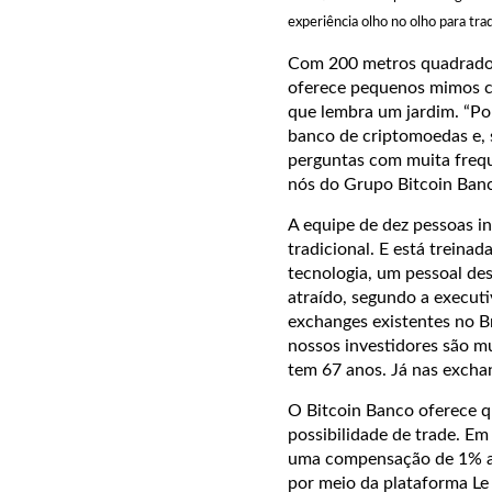
experiência olho no olho para tr
Com 200 metros quadrados, 
oferece pequenos mimos co
que lembra um jardim. “Po
banco de criptomoedas e, s
perguntas com muita frequê
nós do Grupo Bitcoin Banco
A equipe de dez pessoas i
tradicional. E está treina
tecnologia, um pessoal de
atraído, segundo a execut
exchanges existentes no Br
nossos investidores são m
tem 67 anos. Já nas excha
O Bitcoin Banco oferece q
possibilidade de trade. Em
uma compensação de 1% ao
por meio da plataforma Le 