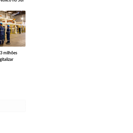
 eólico no Sul
3 milhões
italizar