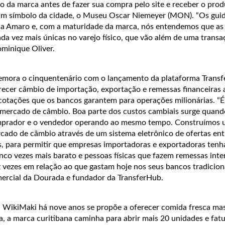
o da marca antes de fazer sua compra pelo site e receber o pro
 um símbolo da cidade, o Museu Oscar Niemeyer (MON). “Os gui
a Amaro e, com a maturidade da marca, nós entendemos que as 
da vez mais únicas no varejo físico, que vão além de uma transa
minique Oliver.
mora o cinquentenário com o lançamento da plataforma Trans
ecer câmbio de importação, exportação e remessas financeiras 
cotações que os bancos garantem para operações milionárias. “É 
mercado de câmbio. Boa parte dos custos cambiais surge quand
omprador e o vendedor operando ao mesmo tempo. Construímos
cado de câmbio através de um sistema eletrônico de ofertas ent
, para permitir que empresas importadoras e exportadoras ten
nco vezes mais barato e pessoas físicas que fazem remessas inte
ezes em relação ao que gastam hoje nos seus bancos tradicionai
mercial da Dourada e fundador da TransferHub.
 WikiMaki há nove anos se propõe a oferecer comida fresca ma
, a marca curitibana caminha para abrir mais 20 unidades e fat