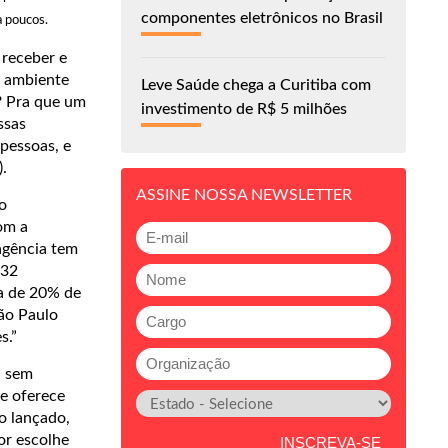
componentes eletrônicos no Brasil
a poucos.
 receber e
m ambiente
Leve Saúde chega a Curitiba com
? Pra que um
investimento de R$ 5 milhões
ssas
 pessoas, e
.
ASSINE NOSSA NEWSLETTER
o
om a
agência tem
 32
ca de 20% de
ão Paulo
s.”
u sem
ue oferece
o lançado,
or escolhe