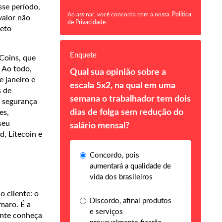
sse período,
Ao assinar, você concorda com a nossa
Política
valor não
de Privacidade
.
jeto
Enquete
Coins, que
 Ao todo,
Qual sua opinião sobre a
 janeiro e
escala 5x2, na qual em uma
s de
semana o trabalhador tem dois
e segurança
dias de folga sem redução do
es,
seu
salário mensal?
, Litecoin e
Concordo, pois
aumentará a qualidade de
vida dos brasileiros
o cliente: o
Discordo, afinal produtos
maro. É a
e serviços
ente conheça