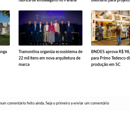
fábrica de embalagens no Paraná
bilionário para projeto
anga
Tramontina organiza ecossistema de
BNDES aprova R$ 98,
22 mil itens em nova arquitetura de
para Primo Tedesco dig
marca
produção em SC
um comentário feito ainda. Seja o primeiro a enviar um comentário