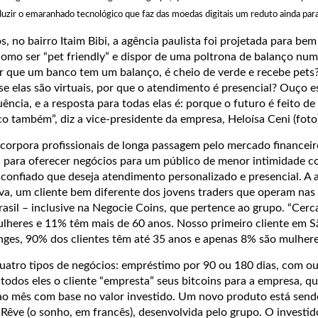
aduzir o emaranhado tecnológico que faz das moedas digitais um reduto ainda par
no bairro Itaim Bibi, a agência paulista foi projetada para bem
mo ser “pet friendly” e dispor de uma poltrona de balanço nu
r que um banco tem um balanço, é cheio de verde e recebe pets
e elas são virtuais, por que o atendimento é presencial? Ouço e
ncia, e a resposta para todas elas é: porque o futuro é feito de
 também”, diz a vice-presidente da empresa, Heloísa Ceni (foto)
ncorpora profissionais de longa passagem pelo mercado financeir
da para oferecer negócios para um público de menor intimidade c
sconfiado que deseja atendimento personalizado e presencial. A 
iva, um cliente bem diferente dos jovens traders que operam nas
asil – inclusive na Negocie Coins, que pertence ao grupo. “Cer
ulheres e 11% têm mais de 60 anos. Nosso primeiro cliente em S
nges, 90% dos clientes têm até 35 anos e apenas 8% são mulhere
uatro tipos de negócios: empréstimo por 90 ou 180 dias, com o
 todos eles o cliente “empresta” seus bitcoins para a empresa, q
 mês com base no valor investido. Um novo produto está send
Rêve (o sonho, em francês), desenvolvida pelo grupo. O investid