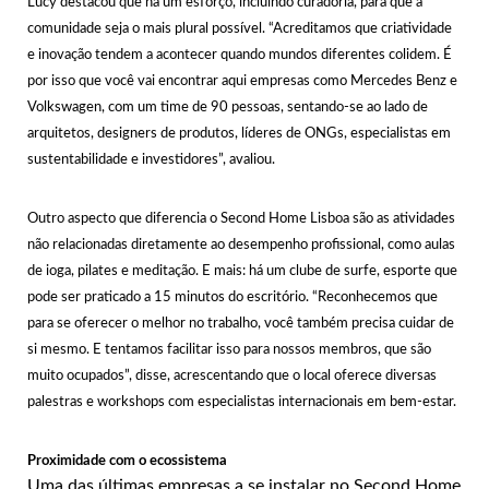
Lucy destacou que há um esforço, incluindo curadoria, para que a
comunidade seja o mais plural possível. “Acreditamos que criatividade
e inovação tendem a acontecer quando mundos diferentes colidem. É
por isso que você vai encontrar aqui empresas como Mercedes Benz e
Volkswagen, com um time de 90 pessoas, sentando-se ao lado de
arquitetos, designers de produtos, líderes de ONGs, especialistas em
sustentabilidade e investidores”, avaliou.
Outro aspecto que diferencia o Second Home Lisboa são as atividades
não relacionadas diretamente ao desempenho profissional, como aulas
de ioga, pilates e meditação. E mais: há um clube de surfe, esporte que
pode ser praticado a 15 minutos do escritório. “Reconhecemos que
para se oferecer o melhor no trabalho, você também precisa cuidar de
si mesmo. E tentamos facilitar isso para nossos membros, que são
muito ocupados”, disse, acrescentando que o local oferece diversas
palestras e workshops com especialistas internacionais em bem-estar.
Proximidade com o ecossistema
Uma das últimas empresas a se instalar no Second Home