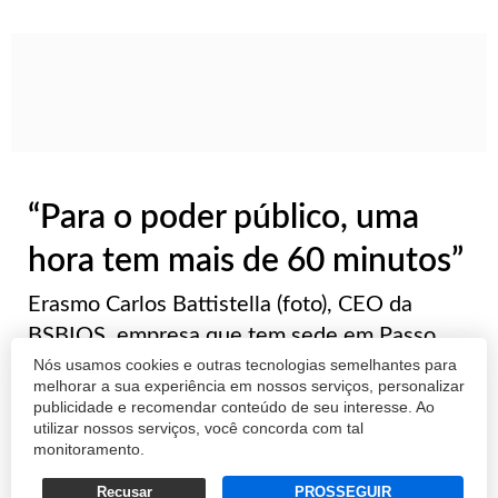
“Para o poder público, uma
hora tem mais de 60 minutos”
Erasmo Carlos Battistella (foto), CEO da
BSBIOS, empresa que tem sede em Passo
Nós usamos cookies e outras tecnologias semelhantes para
Fundo (RS) e unidade fabril em Marialva (PR),
melhorar a sua experiência em nossos serviços, personalizar
também foi um dos palestrantes do painel
publicidade e recomendar conteúdo de seu interesse. Ao
“Brasil de AMANHÃ: Desestatizar para
utilizar nossos serviços, você concorda com tal
monitoramento.
Crescer”, que fez parte da cerimônia de
premiaç...
Recusar
PROSSEGUIR