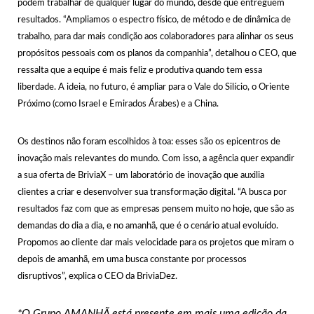
podem trabalhar de qualquer lugar do mundo, desde que entreguem
resultados. “Ampliamos o espectro físico, de método e de dinâmica de
trabalho, para dar mais condição aos colaboradores para alinhar os seus
propósitos pessoais com os planos da companhia”, detalhou o CEO, que
ressalta que a equipe é mais feliz e produtiva quando tem essa
liberdade. A ideia, no futuro, é ampliar para o Vale do Silício, o Oriente
Próximo (como Israel e Emirados Árabes) e a China.
Os destinos não foram escolhidos à toa: esses são os epicentros de
inovação mais relevantes do mundo. Com isso, a agência quer expandir
a sua oferta de BriviaX – um laboratório de inovação que auxilia
clientes a criar e desenvolver sua transformação digital. “A busca por
resultados faz com que as empresas pensem muito no hoje, que são as
demandas do dia a dia, e no amanhã, que é o cenário atual evoluído.
Propomos ao cliente dar mais velocidade para os projetos que miram o
depois de amanhã, em uma busca constante por processos
disruptivos”, explica o CEO da BriviaDez.
*O Grupo AMANHÃ está presente em mais uma edição da