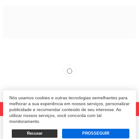
Nós usamos cookies e outras tecnologias semelhantes para
melhorar a sua experiência em nossos serviços, personalizar
publicidade e recomendar conteúdo de seu interesse. Ao
utilizar nossos serviços, você concorda com tal
monitoramento.
© 2020 Revista Amanhã.
Todos os direitos reservados.
Desenvolvido por
Recusar
PROSSEGUIR
Termos e Políticas de Uso
Privacidade