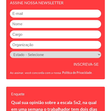
ASSINE NOSSA NEWSLETTER
Ao assinar, você concorda com a nossa
Política de Privacidade
.
Enquete
Qual sua opinião sobre a escala 5x2, na qual
em uma semana o trabalhador tem dois dias