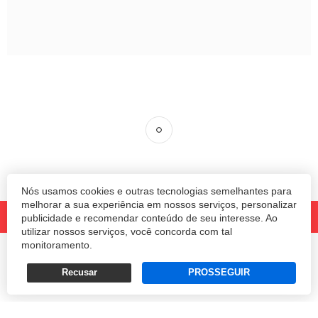
Nós usamos cookies e outras tecnologias semelhantes para
melhorar a sua experiência em nossos serviços, personalizar
publicidade e recomendar conteúdo de seu interesse. Ao
utilizar nossos serviços, você concorda com tal
monitoramento.
© 2020 Revista Amanhã.
Todos os direitos reservados.
Desenvolvido por
Recusar
PROSSEGUIR
Termos e Políticas de Uso
Privacidade