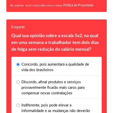
Ao assinar, você concorda com a nossa
Política de Privacidade
.
Enquete
Qual sua opinião sobre a escala 5x2, na qual
em uma semana o trabalhador tem dois dias
de folga sem redução do salário mensal?
Concordo, pois aumentará a qualidade de
vida dos brasileiros
Discordo, afinal produtos e serviços
provavelmente ficarão mais caros para
compensar novas contratações
Indiferente, pois pode elevar a
informalidade e as mudanças não deverão