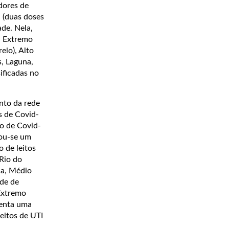
dores de
 (duas doses
de. Nela,
, Extremo
elo), Alto
s, Laguna,
ificadas no
nto da rede
s de Covid-
to de Covid-
vou-se um
 de leitos
 Rio do
na, Médio
ade de
 Extremo
senta uma
eitos de UTI