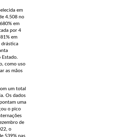
belecida em
de 4.508 no
1.680% em
tada por 4
e 81% em
 drástica
anta
 Estado.
io, como uso
var as mãos
com um total
ia. Os dados
 apontam uma
çou o pico
nternações
dezembro de
022, o
de 539% nas