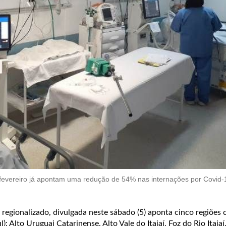
fevereiro já apontam uma redução de 54% nas internações por Covid
 regionalizado, divulgada neste sábado (5) aponta cinco regiões c
): Alto Uruguai Catarinense, Alto Vale do Itajaí, Foz do Rio Itajaí