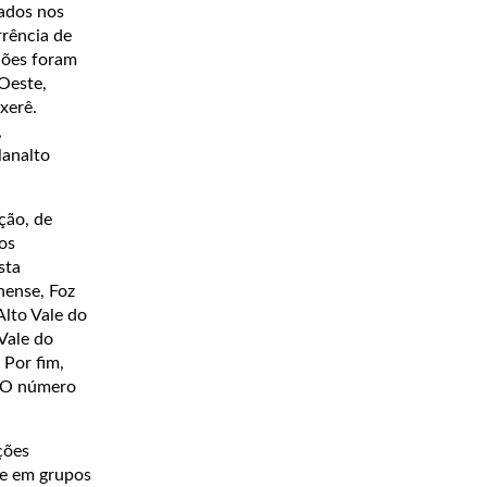
lados nos
rrência de
iões foram
 Oeste,
xerê.
,
lanalto
ção, de
os
sta
nense, Foz
Alto Vale do
Vale do
 Por fim,
e. O número
ções
 e em grupos