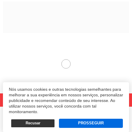
Nós usamos cookies e outras tecnologias semelhantes para
melhorar a sua experiência em nossos serviços, personalizar
publicidade e recomendar conteúdo de seu interesse. Ao
utilizar nossos serviços, você concorda com tal
monitoramento.
© 2020 Revista Amanhã.
Todos os direitos reservados.
Desenvolvido por
Recusar
PROSSEGUIR
Termos e Políticas de Uso
Privacidade