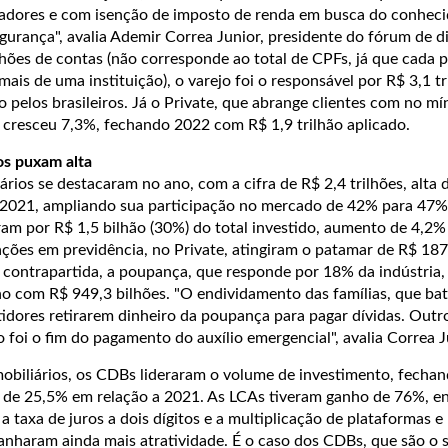
adores e com isenção de imposto de renda em busca do conhecid
segurança", avalia Ademir Correa Junior, presidente do fórum de d
ões de contas (não corresponde ao total de CPFs, já que cada 
ais de uma instituição), o varejo foi o responsável por R$ 3,1 tr
o pelos brasileiros. Já o Private, que abrange clientes com no m
 cresceu 7,3%, fechando 2022 com R$ 1,9 trilhão aplicado.
ios puxam alta
liários se destacaram no ano, com a cifra de R$ 2,4 trilhões, alt
 2021, ampliando sua participação no mercado de 42% para 47%
am por R$ 1,5 bilhão (30%) do total investido, aumento de 4,2%
ações em previdência, no Private, atingiram o patamar de R$ 187
contrapartida, a poupança, que responde por 18% da indústria
no com R$ 949,3 bilhões. "O endividamento das famílias, que ba
idores retirarem dinheiro da poupança para pagar dívidas. Outr
o foi o fim do pagamento do auxílio emergencial", avalia Correa J
 mobiliários, os CDBs lideraram o volume de investimento, fecha
a de 25,5% em relação a 2021. As LCAs tiveram ganho de 76%, e
 taxa de juros a dois dígitos e a multiplicação de plataformas e
 ganharam ainda mais atratividade. É o caso dos CDBs, que são o