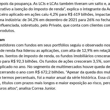
pois da poupança. As LCIs e LCAs também tiveram um salto e, 
rativo a isenção do imposto de renda", explica o integrante da 
nceiro aplicado em ações caiu 4,2% para R$ 619 bilhões, impact
s na indústria: de 34,2% em dezembro de 2021 para 26% no fec
nfluenciada, sobretudo, pelo Private, que conta com clientes co
produtos.
ram
stidores com fundos em seus portfólios seguiu o observado no
e de renda fixa liderou as aplicações, com alta de 12,9% em relaç
es. Isentos de imposto de renda, os fundos imobiliários crescer
o para R$ 92,3 bilhões. Os fundos de ações cresceram 3,5%, s
aplicado no ano. No segmento de multimercados houve queda de
errando o ano com R$ 672,2 bilhões. "Apesar da queda dos mu
m termos percentuais, foi a maior anual da série histórica. Essa cl
, títulos com prazos mais longos e maior exposição ao risco, pe
ros altos", analisa Correa Junior.