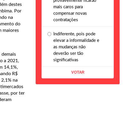
provavelmente ficarão
além destes
mais caros para
Anbima. Por
compensar novas
ando na
contratações
hamento do
m maiores
Indiferente, pois pode
elevar a informalidade e
as mudanças não
deverão ser tão
s demais
significativas
ão a 2021,
am 14,1%,
omando R$
 2,1% na
ltimercados
asse, por ter
rderam