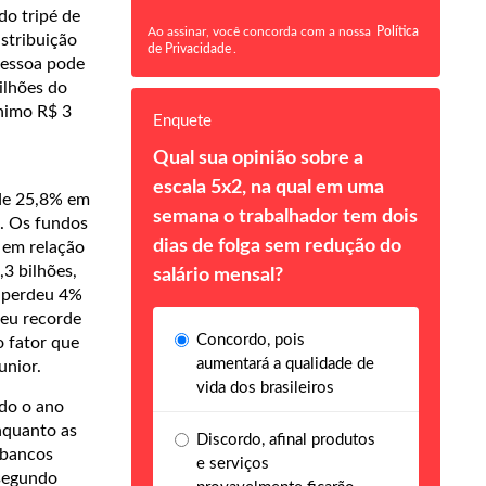
o tripé de
Ao assinar, você concorda com a nossa
Política
istribuição
de Privacidade
.
pessoa pode
ilhões do
ínimo R$ 3
Enquete
Qual sua opinião sobre a
escala 5x2, na qual em uma
a de 25,8% em
semana o trabalhador tem dois
. Os fundos
dias de folga sem redução do
 em relação
,3 bilhões,
salário mensal?
, perdeu 4%
teu recorde
Concordo, pois
o fator que
aumentará a qualidade de
unior.
vida dos brasileiros
ndo o ano
nquanto as
Discordo, afinal produtos
 bancos
e serviços
 segundo