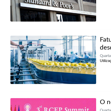
Fat
des
Quart
Utiliz
O n
Quart