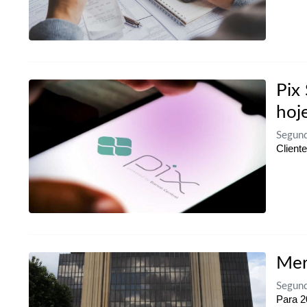
Pix 
hoj
Segun
Client
Mer
Segun
Para 2