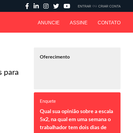
ou
ENTRAR
CRIAR CONTA
ANUNCIE
ASSINE
CONTATO
Oferecimento
s para
Enquete
Qual sua opinião sobre a escala
5x2, na qual em uma semana o
trabalhador tem dois dias de