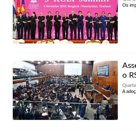
Os imp
Ass
o R
Quart
A adoç