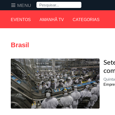
Pesquisa
MENU
EVENTOS
AMANHÃ TV
CATEGORIAS
Brasil
Set
com
Quint
Empres