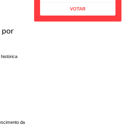
o por
histórica
escimento da