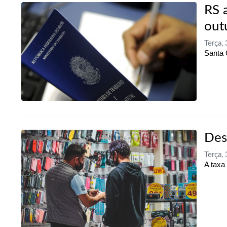
RS 
out
Terça
Santa 
Des
Terça
A taxa