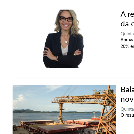
A r
da 
Quint
Aprova
20% e
Bal
nov
Quint
O resu