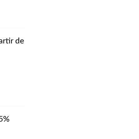
rtir de
15%