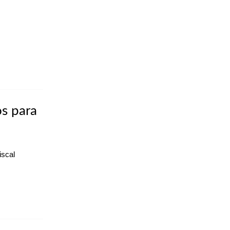
os para
iscal