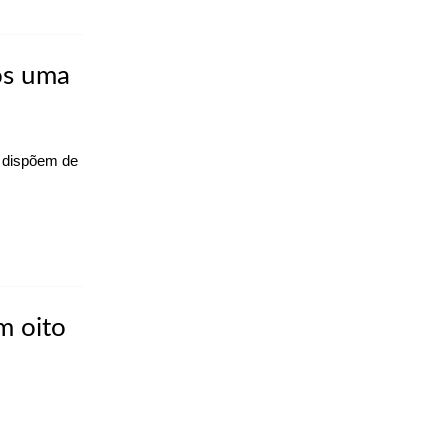
os uma
o dispõem de
m oito