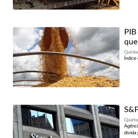
PIB 
que
Quint
Índice
S&P
Quart
Agênci
dívida 