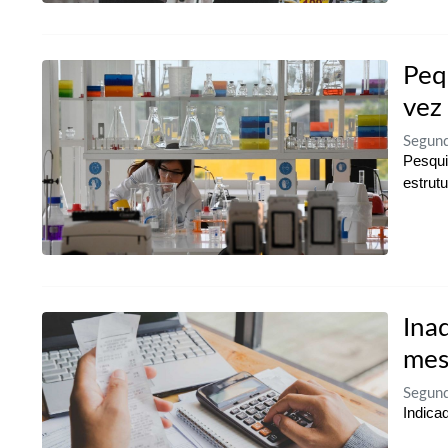
Peq
vez
Segun
Pesqui
estrutu
Ina
mes
Segun
Indica