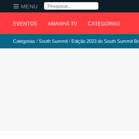
Pesquisa
MENU
EVENTOS
AMANHÃ TV
CATEGORIAS
Categorias
South Summit
Edição 2023 do South Summit Braz