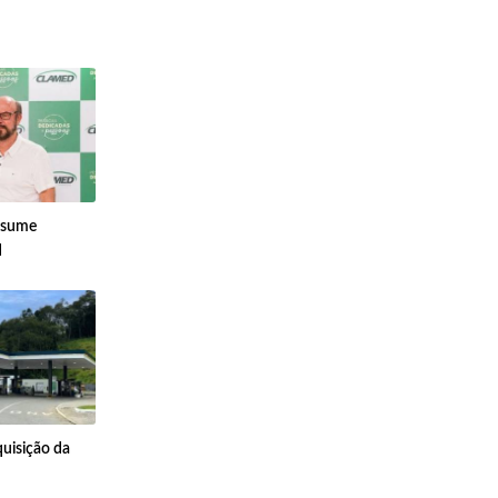
ssume
d
uisição da