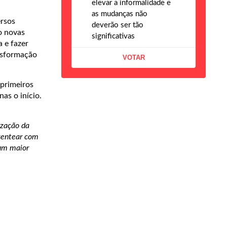
elevar a informalidade e
as mudanças não
ersos
deverão ser tão
o novas
significativas
 e fazer
nsformação
 primeiros
as o início.
ização da
esentear com
 um maior