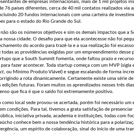
esentantes de empresas internacionais, mais de 1 mil projetos ins
e 76 países diferentes, cerca de 40 mil contatos realizados via ap
incluindo 20 fundos internacionais com uma carteira de investi
es para o estado do Rio Grande do Sul.
 não são os números objetivos e sim os demais impactos que a 
 a nossa cidade. O desafio para que ela acontecesse não foi peq
chamento do acordo para trazê-la e a sua realização foi escass
 todas as providências exigidas por um empreendimento desse 
tartups que a South Summit fomenta, onde faltou prazo e recurso
o para fazer acontecer. Toda startup começa com um MVP (sigla 
ct
, ou Mínimo Produto Viável) e segue escalando de forma incre
 corrigindo a rota dinamicamente. Certamente existe uma série de
 edições futuras. Foram muitos os aprendizados nesses três dia
nso que fica é que o saldo foi extremamente positivo.
o como local sede provou-se acertada, porém foi necessário um 
em condições. Para tal, tivemos a grata satisfação de presenciar
ública, iniciativa privada, academia e instituições, todas com f
cho conhece bem a nossa tendência histórica para a polarizaç
vergência, um espírito de colaboração, sinal do início de uma tr