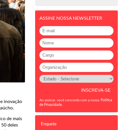
ASSINE NOSSA NEWSLETTER
Ao assinar, você concorda com a nossa
Política
de inovação
de Privacidade
.
gaúcho.
ico de mais
Enquete
 50 deles