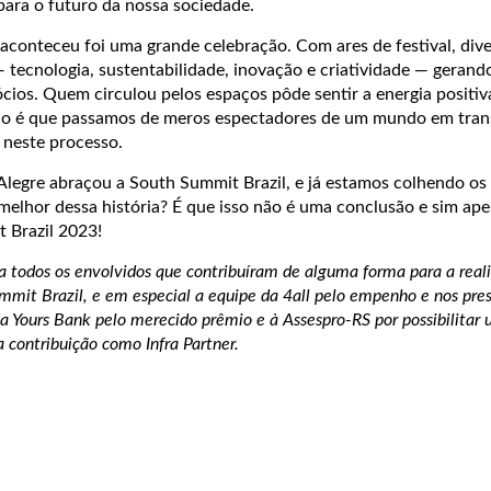
para o futuro da nossa sociedade.
aconteceu foi uma grande celebração. Com ares de festival, div
 tecnologia, sustentabilidade, inovação e criatividade — gerand
cios. Quem circulou pelos espaços pôde sentir a energia positiva
ção é que passamos de meros espectadores de um mundo em tra
 neste processo.
Alegre abraçou a South Summit Brazil, e já estamos colhendo os
 melhor dessa história? É que isso não é uma conclusão e sim apen
 Brazil 2023!
a todos os envolvidos que contribuíram de alguma forma para a real
mmit Brazil, e em especial a equipe da 4all pelo empenho e nos pr
da Yours Bank pelo merecido prêmio e à Assespro-RS por possibilitar
 contribuição como Infra Partner.