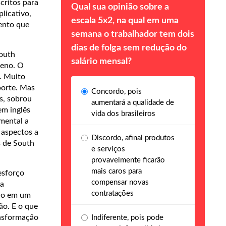
critos para
Qual sua opinião sobre a
licativo,
escala 5x2, na qual em uma
mento que
semana o trabalhador tem dois
dias de folga sem redução do
South
salário mensal?
ueno. O
o. Muito
porte. Mas
Concordo, pois
s, sobrou
aumentará a qualidade de
em inglês
vida dos brasileiros
mental a
 aspectos a
Discordo, afinal produtos
s de South
e serviços
provavelmente ficarão
mais caros para
esforço
compensar novas
 a
contratações
oco em um
ão. E o que
ansformação
Indiferente, pois pode