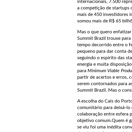
internacionais, 7.500 repr
a competição de startups d
mais de 450 investidores 
somou mais de R$ 65 bilhõ
Mas o que quero enfatizar
Summit Brazil trouxe para
tempo decorrido entre o fe
pequeno para dar conta de
seguindo o espírito das s
energia e muita disposiçã
para
Minimum Viable Produ
partir de acertos e erros,
serem contornados para as
Summit Brazil. Mas o conse
A escolha do Cais do Port
comunitário para deixá-lo 
colaboração entre esfera p
objetivo comum.Quem é gaú
se viu foi uma inédita con